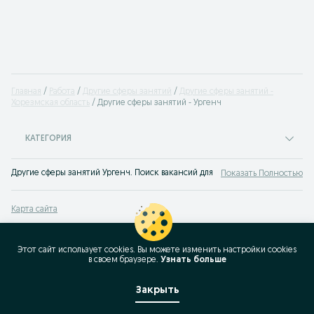
Главная
Работа
Другие сферы занятий
Другие сферы занятий -
Хорезмская область
Другие сферы занятий - Ургенч
КАТЕГОРИЯ
Другие сферы занятий Ургенч. Поиск вакансий для прочих профессий. У нас
Показать Полностью
Карта сайта
Карта регионов
Карта бизнес-страницы
Этот сайт использует cookies. Вы можете изменить настройки cookies
в своeм браузере.
Узнать больше
Популярные запросы
Закрыть