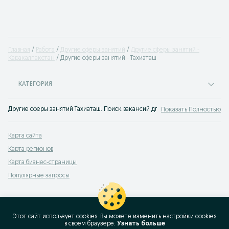
Главная
Работа
Другие сферы занятий
Другие сферы занятий -
Каракалпакстан
Другие сферы занятий - Тахиаташ
КАТЕГОРИЯ
Другие сферы занятий Тахиаташ. Поиск вакансий для прочих профессий. У н
Показать Полностью
Карта сайта
Карта регионов
Карта бизнес-страницы
Популярные запросы
Этот сайт использует cookies. Вы можете изменить настройки cookies
в своeм браузере.
Узнать больше