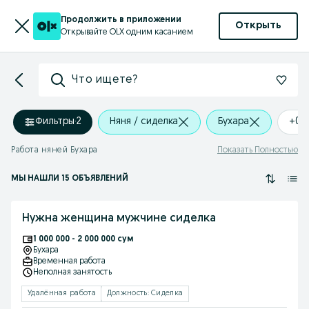
Продолжить в приложении
Открыть
Открывайте OLX одним касанием
Что ищете?
Фильтры
·
2
Няня / сиделка
Бухара
+0 
Работа няней Бухара
Показать Полностью
МЫ НАШЛИ 15 ОБЪЯВЛЕНИЙ
Нужна женщина мужчине сиделка
1 000 000 - 2 000 000 сум
Бухара
Временная работа
Неполная занятость
Удалённая работа
Должность: Сиделка