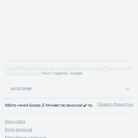
Главная
Работа
Домашний персонал
Няня / сиделка
Няня / сиделка
- Бухарская область
Няня / сиделка - Бухара
КАТЕГОРИЯ
Показать Полностью
Работа няней Бухара ✌ Множество вакансий ✔️ приходящей няни ✔️ няни с проживанием ✔️ в детский сад ⭐ Все предложения агентств и частных лиц ⮞⮞ OLX.uz
Карта сайта
Карта регионов