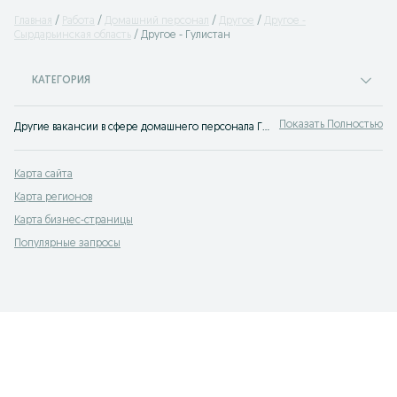
Главная
Работа
Домашний персонал
Другое
Другое -
Сырдарьинская область
Другое - Гулистан
КАТЕГОРИЯ
Показать Полностью
Другие вакансии в сфере домашнего персонала Гулистан ⭐работа в квартирах и загородных домах ⮞⮞ OLX.uz Гулистан
Карта сайта
Карта регионов
Карта бизнес-страницы
Популярные запросы