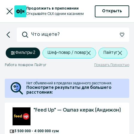
Продолжить в приложении
Открыть
Открывайте OLX одним касанием
Что ищете?
Фильтры
·
2
Шеф-повар / повар
Пайтуг
Работа поваром Пайтуг
Показать Полностью
Нет объявлений в пределах заданного расстояния.
Посмотрите результаты для большего
расстояния:
"Feed Up" — Ошпаз керак (Андижон)
3 500 000 - 4 000 000 сум