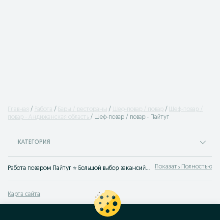
Главная
Работа
Бары / рестораны
Шеф-повар / повар
Шеф-повар /
повар - Андижанская область
Шеф-повар / повар - Пайтуг
КАТЕГОРИЯ
Показать Полностью
Работа поваром Пайтуг ⭐ Большой выбор вакансий поваров ✔️ шеф-поваром ✔️в ресторан, в столовую ✔️ в офис ⮞⮞ OLX.uz Пайтуг
Карта сайта
Карта регионов