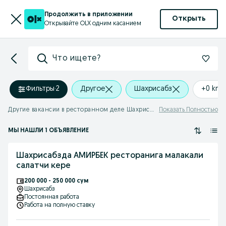
Продолжить в приложении
Открыть
Открывайте OLX одним касанием
Что ищете?
Фильтры
·
2
Другое
Шахрисабз
+0 km
Другие вакансии в ресторанном деле Шахрисабз
Показать Полностью
МЫ НАШЛИ 1 ОБЪЯВЛЕНИЕ
Шахрисабзда АМИРБЕК ресторанига малакали
салатчи кере
200 000 - 250 000 сум
Шахрисабз
Постоянная работа
Работа на полную ставку