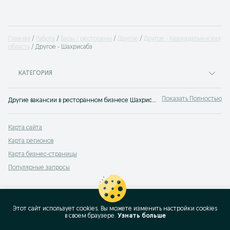
Главная
Работа
Бары / рестораны
Другое
Другое - Кашкадарьинская
область
Другое - Шахрисабз
КАТЕГОРИЯ
Показать Полностью
Другие вакансии в ресторанном бизнесе Шахрисабз ✔️ Множество предложений ✔️ Постоянная и сезонная работа ⭐ Лучшие работодатели ⮞⮞ OLX.uz!
Карта сайта
Карта регионов
Карта бизнес-страницы
Популярные запросы
Этот сайт использует cookies. Вы можете изменить настройки cookies
в своeм браузере.
Узнать больше