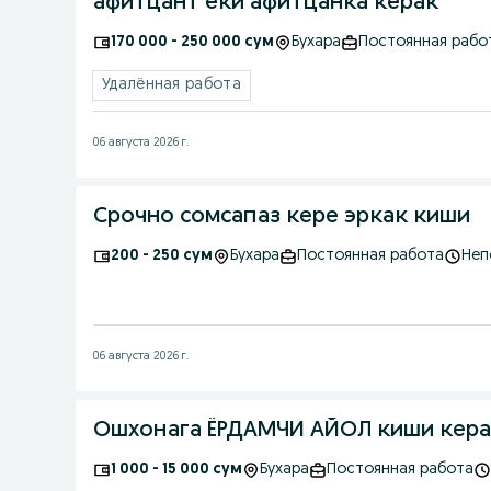
афитцант ёки афитцанка керак
170 000 - 250 000 сум
Бухара
Постоянная рабо
Удалённая работа
06 августа 2026 г.
Срочно сомсапаз кере эркак киши
200 - 250 сум
Бухара
Постоянная работа
Неп
06 августа 2026 г.
Ошхонага ЁРДАМЧИ АЙОЛ киши кер
1 000 - 15 000 сум
Бухара
Постоянная работа