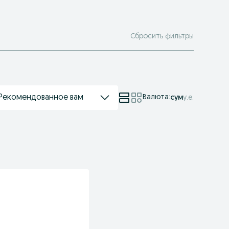
Сбросить фильтры
Рекомендованное вам
Валюта
:
сум
у.е.