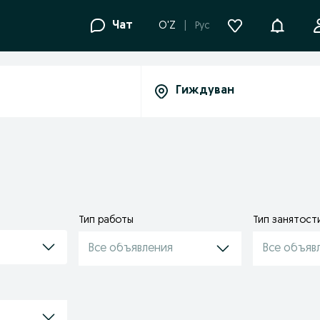
Уведомле
Чат
O'Z
Рус
Тип работы
Тип занятост
Все объявления
Все объяв