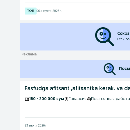
06 августа 2026 г.
Сохра
Если по
Посм
Fasfudga afitsant ,afitsantka kerak. va d
150 - 200 000 сум
Галаасия
Постоянная работа
23 июля 2026 г.