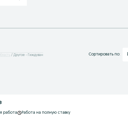
Сортировать по:
область
Другое - Гиждуван
з
я работа
Работа на полную ставку