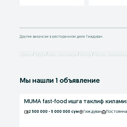
Другие вакансии в ресторанном деле Гиждуван
Главная
Работа
Бары / рестораны
Другое
Другое - Бухарская 
Мы нашли 1 объявление
MUMA fast-food ишга таклиф килами
2 500 000 - 5 000 000 сум
Гиждуван
Постоянна