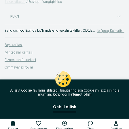
Jizzax viloyati
Boshqa - Yangiqishloq
RUKN
Yangiqishloq Boshqa bo'limida eng yaxshi takliflar. OLXda hamyonbop narxlarda mahsulot va xizmatlarning katta tanlovi! OLX.uz da ko'plab takliflar!
Ko‘proq Ko‘rsatish
Sayt xaritasi
Mintaqalar xaritasi
Biznes-sahifa xaritasi
Ommaviy so‘rovlar
Bu sayt Cookie fayllarni ishlatadi. Brauzeringizda Cookies'ni sozlashingiz
mumkin.
Ko'proq ma'lumot olish
Qabul qilish