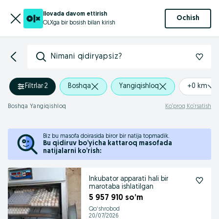
Ilovada davom ettirish
Ochish
OLXga bir bosish bilan kirish
Nimani qidiryapsiz?
Filtrlar
·
2
Boshqa
Yangiqishloq
+0 km
Boshqa Yangiqishloq
Ko‘proq Ko‘rsatish
Biz bu masofa doirasida biror bir natija topmadik.
Bu qidiruv bo’yicha kattaroq masofada
natijalarni ko’rish:
Inkubator apparati hali bir
marotaba ishlatilgan
5 957 910 so’m
Qoʻshrobod
20/07/2026