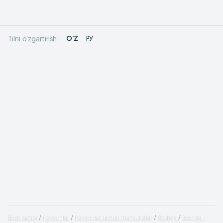
O'Z
РУ
Tilni o'zgartirish:
Bosh sahifa
Hayvonlar
Hayvonlar uchun mahsulotlar
Boshqa
Boshqa -