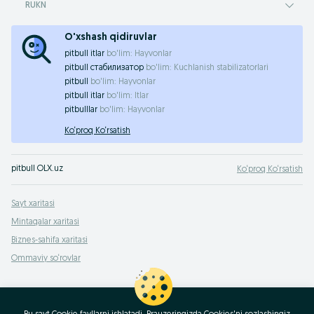
RUKN
O'xshash qidiruvlar
pitbull itlar
bo'lim:
Hayvonlar
pitbull стабилизатор
bo'lim:
Kuchlanish stabilizatorlari
pitbull
bo'lim:
Hayvonlar
pitbull itlar
bo'lim:
Itlar
pitbulllar
bo'lim:
Hayvonlar
Ko‘proq Ko‘rsatish
pitbull OLX.uz
Ko‘proq Ko‘rsatish
Sayt xaritasi
Mintaqalar xaritasi
Biznes-sahifa xaritasi
Ommaviy so‘rovlar