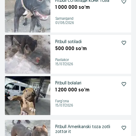
Pitbull сотилади кони тоза
1 000 000 so’m
Samarqand
01/08/2026
Pitbull sotiladi
500 000 so’m
Paxtakor
15/07/2026
Pitbull bolalari
1 200 000 so’m
Farg‘ona
15/07/2026
Pitbull Amerikanski toza zotli
zottor it