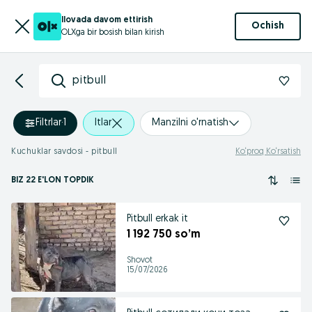
Ilovada davom ettirish
Ochish
OLXga bir bosish bilan kirish
pitbull
Filtrlar
·
1
Itlar
Manzilni o'rnatish
Kuchuklar savdosi - pitbull
Ko‘proq Ko‘rsatish
BIZ 22 E'LON TOPDIK
Pitbull erkak it
1 192 750 so’m
Shovot
15/07/2026