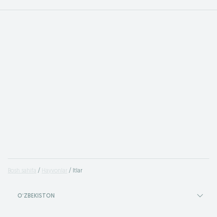
Bosh sahifa
Hayvonlar
Itlar
OʻZBEKISTON