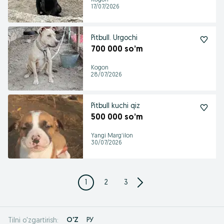
Kogon
17/07/2026
Pitbull. Urgochi
700 000 so’m
Kogon
28/07/2026
Pitbull kuchi qiz
500 000 so’m
Yangi Margʻilon
30/07/2026
1
2
3
O'Z
РУ
Tilni o'zgartirish: