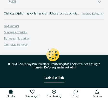
RUKN
Qishloq xo‘jaligi hayvonlari savdosi Uchqizil olx.uz Uchqizil e‘lonlar taxtasida. Qishloq xo‘jaligi hayvonlari qimmat bo‘lmagan narxda olx.uz orqali xarid qiling!
Ko‘proq Ko‘rsatish
Sayt xaritasi
Mintaqalar xaritasi
Biznes-sahifa xaritasi
Ommaviy so‘rovlar
Bu sayt Cookie fayllarni ishlatadi. Brauzeringizda Cookies'ni sozlashingiz
mumkin.
Ko'proq ma'lumot olish
Qabul qilish
E'lonlar
Saralangan
E'lon bering
Chat
Profilim