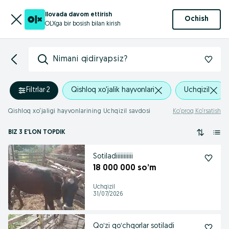
Ilovada davom ettirish
Ochish
OLXga bir bosish bilan kirish
Nimani qidiryapsiz?
Filtrlar
·
2
Qishloq xo'jalik hayvonlari
Uchqizil
Qishloq xo‘jaligi hayvonlarining Uchqizil savdosi
Ko‘proq Ko‘rsatish
BIZ 3 E'LON TOPDIK
Sotiladiiiiiiiiiii
18 000 000 so’m
Uchqizil
31/07/2026
Qoʻzi qoʻchqorlar sotiladi