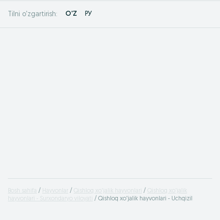
O'Z
РУ
Tilni o'zgartirish:
Bosh sahifa
Hayvonlar
Qishloq xo'jalik hayvonlari
Qishloq xo'jalik
hayvonlari - Surxondaryo viloyati
Qishloq xo'jalik hayvonlari - Uchqizil