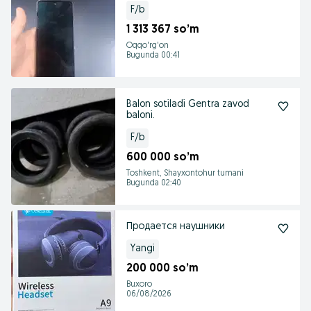
F/b
1 313 367 so’m
Oqqo'rg'on
Bugunda 00:41
Balon sotiladi Gentra zavod
baloni.
F/b
600 000 so’m
Toshkent, Shayxontohur tumani
Bugunda 02:40
Продается наушники
Yangi
200 000 so’m
Buxoro
06/08/2026