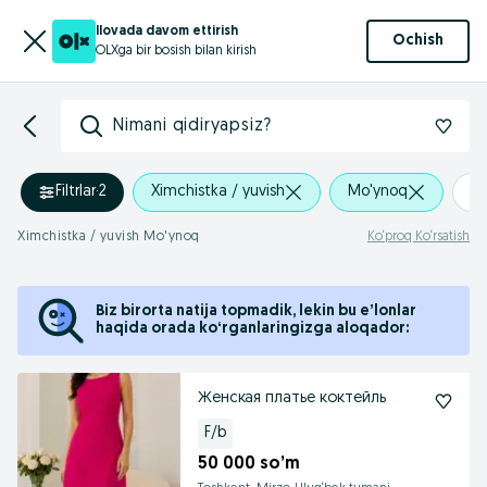
Ilovada davom ettirish
Ochish
OLXga bir bosish bilan kirish
Nimani qidiryapsiz?
Filtrlar
·
2
Ximchistka / yuvish
Mo'ynoq
+
Ximchistka / yuvish Mo'ynoq
Ko‘proq Ko‘rsatish
Biz birorta natija topmadik, lekin bu eʼlonlar
haqida orada koʻrganlaringizga aloqador:
Женская платье коктейль
F/b
50 000 so’m