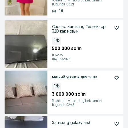
Toshkent, Mirzo-Ulug‘bek tumani
Bugunda 03:21
48
Сиочно Samsung Телевизор
32D как новый
F/b
500 000 so’m
Buxoro
06/08/2026
мягкий уголок для зала
F/b
3 000 000 so’m
Toshkent, Mirzo-Ulug‘bek tumani
Bugunda 02:46
Samsung galaxy a53