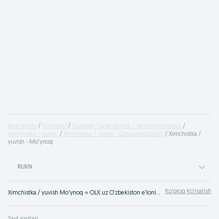
Bosh sahifa
Xizmatlar
Tozalash / axlat tashish / dezinfektsiyalash
Ximchistka / yuvish
Ximchistka / yuvish - Qoraqalpog‘iston
Ximchistka /
yuvish - Mo'ynoq
RUKN
Ko‘proq Ko‘rsatish
Ximchistka / yuvish Mo'ynoq ⭐ OLX.uz O‘zbekiston e‘lonlar taxtasida tez va oson xizmatni topish yoki ko‘rsatish mumkin ✔️ Eng yaxshi xizmatni OLX.uzda toping!