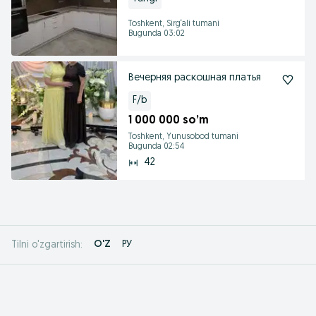
Toshkent, Sirg‘ali tumani
Bugunda 03:02
Вечерняя раскошная платья
F/b
1 000 000 so’m
Toshkent, Yunusobod tumani
Bugunda 02:54
42
O'Z
РУ
Tilni o'zgartirish: