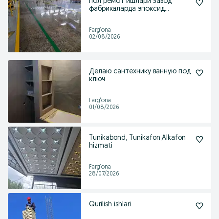
пол ремот ишлари завод
фабрикаларда эпоксид
полиулитан
Farg‘ona
02/08/2026
Делаю сантехнику ванную под
ключ
Farg‘ona
01/08/2026
Tunikabond, Tunikafon,Alkafon
hizmati
Farg‘ona
28/07/2026
Qurilish ishlari