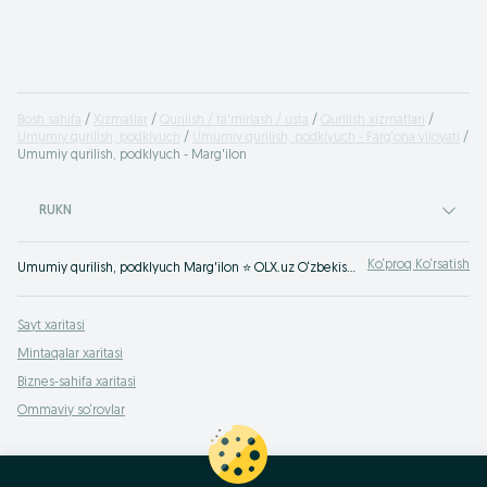
Bosh sahifa
Xizmatlar
Qurilish / ta'mirlash / usta
Qurilish xizmatlari
Umumiy qurilish, podklyuch
Umumiy qurilish, podklyuch - Farg‘ona viloyati
Umumiy qurilish, podklyuch - Marg'ilon
RUKN
Ko‘proq Ko‘rsatish
Umumiy qurilish, podklyuch Marg'ilon ⭐ OLX.uz O‘zbekiston e‘lonlar taxtasida tez va oson xizmatni topish yoki ko‘rsatish mumkin ✔️ Eng yaxshi xizmatni OLX.uzda toping!
Sayt xaritasi
Mintaqalar xaritasi
Biznes-sahifa xaritasi
Ommaviy so‘rovlar