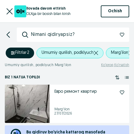
Ilovada davom ettirish
Ochish
OLXga bir bosish bilan kirish
Nimani qidiryapsiz?
Filtrlar
·
2
Umumiy qurilish, podklyuch
Marg'ilon
Umumiy qurilish, podklyuch Marg'ilon
Ko‘proq Ko‘rsatish
BIZ 1 NATIJA TOPILDI
Евро ремонт квартир
Marg'ilon
27/07/2026
Bu qidiruv bo’yicha kattaroq masofada