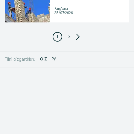
Farg‘ona
28/07/2026
1
2
O'Z
РУ
Tilni o'zgartirish: