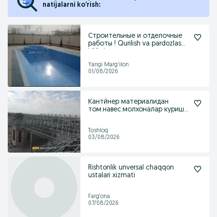
natijalarni ko’rish:
Строительные и отделочные
работы ! Qurilish va pardozlash
ishlari
Yangi Margʻilon
01/08/2026
Кантйнер материалидан
том.навес.молхоналар куриш
хизмати
Toshloq
03/08/2026
Rishtonlik unversal chaqqon
ustalari xizmati
Farg‘ona
07/08/2026