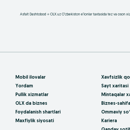
Asfalt Dashtobod ⭐ OLX.uz O‘zbekiston e‘lonlar taxtasida tez va oson x
Mobil ilovalar
Xavfsizlik qo
Yordam
Sayt xaritasi
Pullik xizmatlar
Mintaqalar xa
OLX da biznes
Biznes-sahifa
Foydalanish shartlari
Ommaviy so‘
Maxfiylik siyosati
Kariera
Qanday sotib