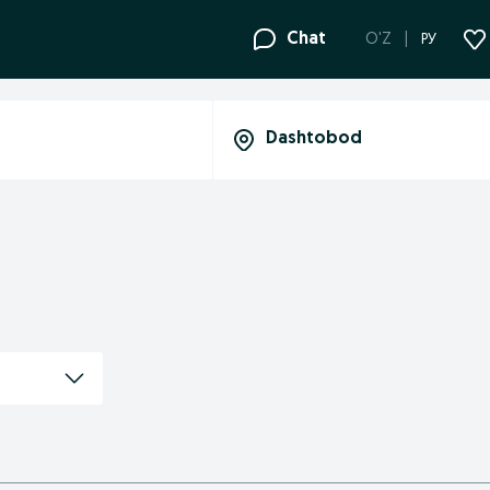
Chat
O'Z
РУ