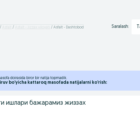
T
Saralash:
Asfalt
Asfalt - Jizzax viloyati
Asfalt - Dashtobod
asofa doirasida biror bir natija topmadik.
iruv bo’yicha kattaroq masofada natijalarni ko’rish:
ти ишлари бажарамиз жиззах