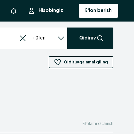
Bildirishnoma
Hisobingiz
E‘lon berish
+0 km
Qidiruv
Qidiruvga amal qiling
Filtrlarni o’chirish