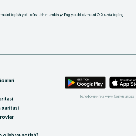
izmatni topish yoki ko‘rsatish mumkin ✔️ Eng yaxshi xizmatni OLX.uzda toping!
idalari
Телефонингиз учун бепул илова
ritasi
 xaritasi
rovlar
 olish va sotish?