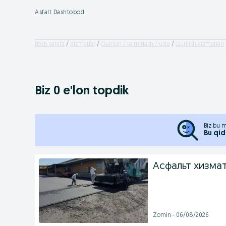
Asfalt Dashtobod
Bosh sahifa
Xizmatlar
Qurilish / ta'mirlash / usta
Qurilish xizmatlari
Biz 0 e'lon topdik
Biz bu m
Bu qid
Асфальт хизма
Zomin - 06/08/2026