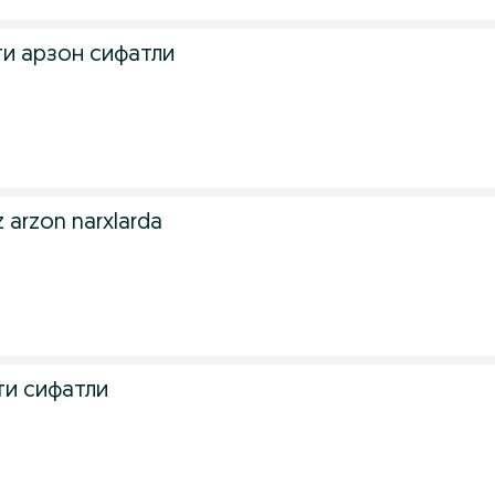
ти арзон сифатли
z arzon narxlarda
ти сифатли