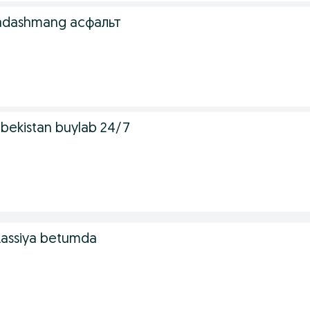
a adashmang асфальт
zbekistan buylab 24/7
Rassiya betumda