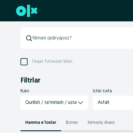
Futerga oʻtish
Faqat fotosurat bilan
Filtrlar
Rukn
Ichki toifa
Qurilish / ta'mirlash / usta
Asfalt
Hamma e'lonlar
Biznes
Jismoniy shaxs