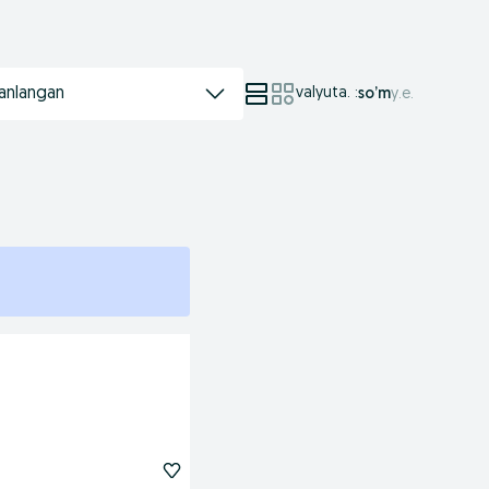
anlangan
valyuta.
:
so’m
у.е.