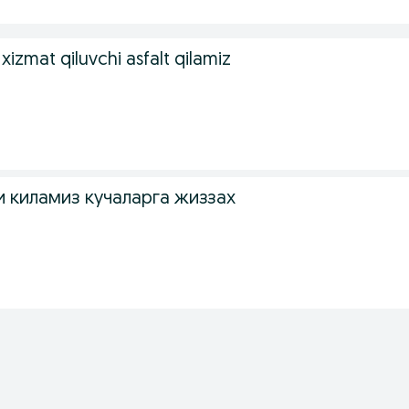
r xizmat qiluvchi asfalt qilamiz
 киламиз кучаларга жиззах