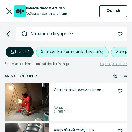
Ilovada davom ettirish
Ochish
OLXga bir bosish bilan kirish
Nimani qidiryapsiz?
Filtrlar
·
2
Santexnika-kommunikatsiyalar
Xonqa
Santexnika/kommunikatsiyalar Xonqa
Ko‘proq Ko‘rsatish
BIZ 3 E'LON TOPDIK
Сантехника хизматлари
Xonqa
02/08/2026
Аварийный хомут пэ