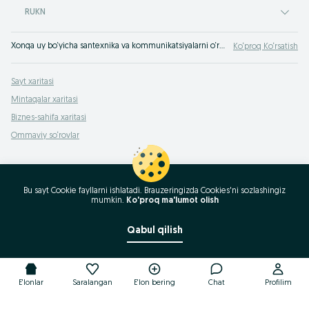
RUKN
Xonqa uy bo‘yicha santexnika va kommunikatsiyalarni o‘rnatish xizmatlari OLX.uzda Xonqa
Ko‘proq Ko‘rsatish
Sayt xaritasi
Mintaqalar xaritasi
Biznes-sahifa xaritasi
Ommaviy so‘rovlar
Bu sayt Cookie fayllarni ishlatadi. Brauzeringizda Cookies'ni sozlashingiz
mumkin.
Ko'proq ma'lumot olish
Qabul qilish
E'lonlar
Saralangan
E'lon bering
Chat
Profilim