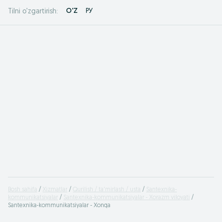
O'Z
РУ
Tilni o'zgartirish:
Bosh sahifa
Xizmatlar
Qurilish / ta'mirlash / usta
Santexnika-
kommunikatsiyalar
Santexnika-kommunikatsiyalar - Xorazm viloyati
Santexnika-kommunikatsiyalar - Xonqa