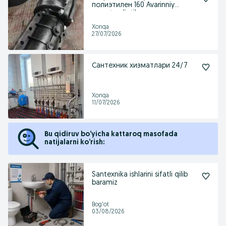
полиэтилен 160 Avarinniy
xomut polietilen
Xonqa
27/07/2026
Сантехник хизматлари 24/7
Xonqa
11/07/2026
Bu qidiruv bo’yicha kattaroq masofada
natijalarni ko’rish:
Santexnika ishlarini sifatli qilib
baramiz
Bog'ot
03/08/2026