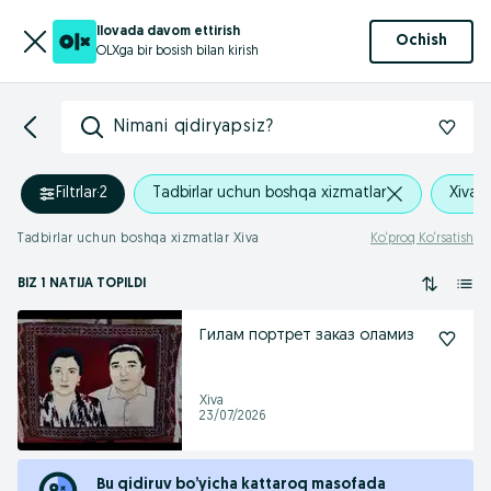
Ilovada davom ettirish
Ochish
OLXga bir bosish bilan kirish
Nimani qidiryapsiz?
Filtrlar
·
2
Tadbirlar uchun boshqa xizmatlar
Xiva
Tadbirlar uchun boshqa xizmatlar Xiva
Ko‘proq Ko‘rsatish
BIZ 1 NATIJA TOPILDI
Гилам портрет заказ оламиз
Xiva
23/07/2026
Bu qidiruv bo’yicha kattaroq masofada