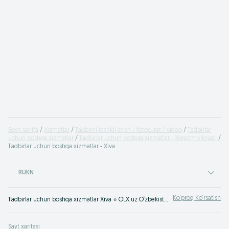
Bosh sahifa
Xizmatlar
Tadbirni tashkil etish / fotosurat / video
Tadbirlar
uchun boshqa xizmatlar
Tadbirlar uchun boshqa xizmatlar - Xorazm viloyati
Tadbirlar uchun boshqa xizmatlar - Xiva
RUKN
Ko‘proq Ko‘rsatish
Tadbirlar uchun boshqa xizmatlar Xiva ⭐ OLX.uz O‘zbekiston e‘lonlar taxtasida tez va oson xizmatni topish yoki ko‘rsatish mumkin ✔️ Eng yaxshi xizmatni OLX.uzda toping!
Sayt xaritasi