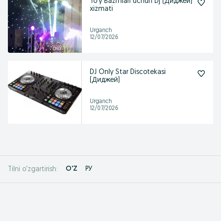
To'y Bazmlari uchun Dj (Диджей)
xizmati
Urganch
12/07/2026
DJ Only Star Discotekasi
(Диджей)
Urganch
12/07/2026
O'Z
РУ
Tilni o'zgartirish: