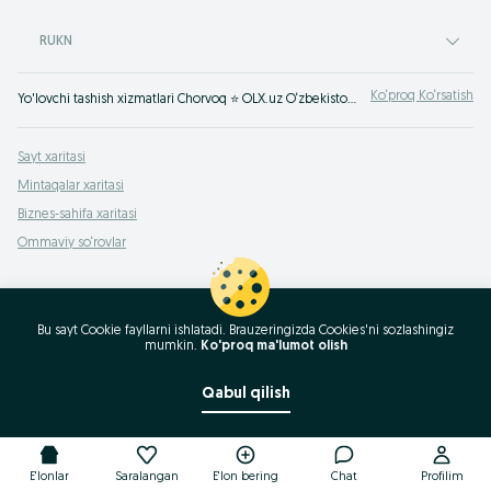
RUKN
Ko‘proq Ko‘rsatish
Yo'lovchi tashish xizmatlari Chorvoq ⭐ OLX.uz O‘zbekiston e‘lonlar taxtasida tez va oson xizmatni topish yoki ko‘rsatish mumkin ✔️ Eng yaxshi xizmatni OLX.uzda toping!
Sayt xaritasi
Mintaqalar xaritasi
Biznes-sahifa xaritasi
Ommaviy so‘rovlar
Bu sayt Cookie fayllarni ishlatadi. Brauzeringizda Cookies'ni sozlashingiz
mumkin.
Ko'proq ma'lumot olish
Qabul qilish
E'lonlar
Saralangan
E'lon bering
Chat
Profilim