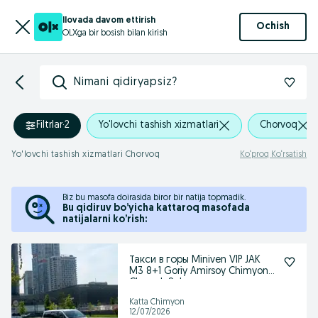
Ilovada davom ettirish
Ochish
OLXga bir bosish bilan kirish
Nimani qidiryapsiz?
Filtrlar
·
2
Yo'lovchi tashish xizmatlari
Chorvoq
Yo'lovchi tashish xizmatlari Chorvoq
Ko‘proq Ko‘rsatish
Biz bu masofa doirasida biror bir natija topmadik.
Bu qidiruv bo’yicha kattaroq masofada
natijalarni ko’rish:
Такси в горы Miniven VIP JAK
M3 8+1 Goriy Amirsoy Chimyon
Chorvok Soko
Katta Chimyon
12/07/2026