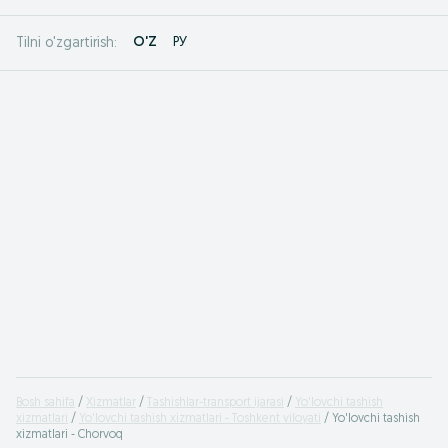
O'Z
РУ
Tilni o'zgartirish:
Bosh sahifa
Xizmatlar
Tashishlar-transport ijarasi
Yo'lovchi tashish
xizmatlari
Yo'lovchi tashish xizmatlari - Toshkent viloyati
Yo'lovchi tashish
xizmatlari - Chorvoq