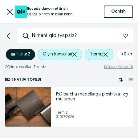
Ilovada davom ettirish
Ochish
OLXga bir bosish bilan kirish
Nimani qidiryapsiz?
Filtrlar
·
2
O'yin konsollari
Termiz
+0 km
O'yin konsollari Termiz
Ko‘proq Ko‘rsatish
BIZ 1 NATIJA TOPILDI
Ps3 barcha madellarga proshivka
multiman
Termiz
31/07/2026