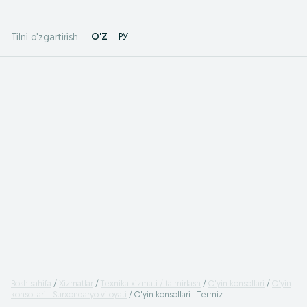
O'Z
РУ
Tilni o'zgartirish:
Bosh sahifa
Xizmatlar
Texnika xizmati / ta'mirlash
O'yin konsollari
O'yin
konsollari - Surxondaryo viloyati
O'yin konsollari - Termiz