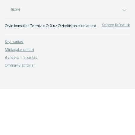
RUKN
Ko‘proq Ko‘rsatish
O'yin konsollari Termiz ⭐ OLX.uz O‘zbekiston e‘lonlar taxtasida tez va oson xizmatni topish yoki ko‘rsatish mumkin ✔️ Eng yaxshi xizmatni OLX.uzda toping!
Sayt xaritasi
Mintaqalar xaritasi
Biznes-sahifa xaritasi
Ommaviy so‘rovlar