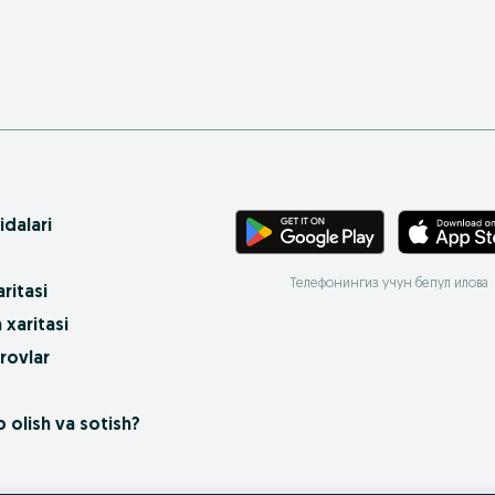
idalari
Телефонингиз учун бепул илова
ritasi
 xaritasi
rovlar
 olish va sotish?