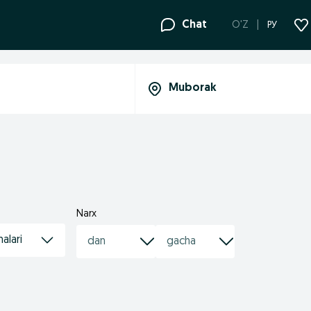
Chat
O'Z
РУ
Narx
alari