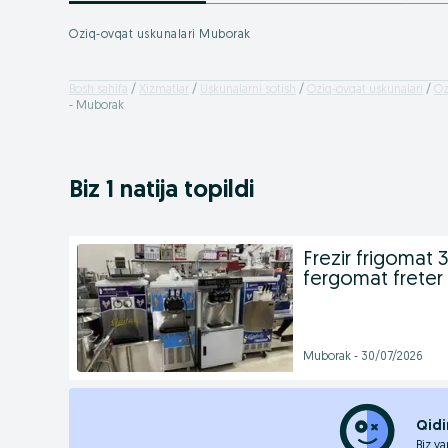
Oziq-ovqat uskunalari Muborak
Bosh sahifa
Xizmatlar
Uskunalarni sotish
Oziq-ovqat uskunalari
Oz
- Muborak
Biz 1 natija topildi
Frezir frigomat
fergomat freter
Muborak - 30/07/2026
Qidi
Biz ya