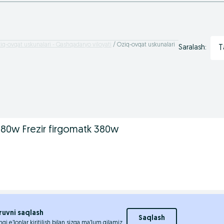
iq-ovqat uskunalari - Qashqadaryo viloyati
Oziq-ovqat uskunalari
T
Saralash:
 380w Frezir firgomatk 380w
ruvni saqlash
Saqlash
ngi e’lonlar kiritilish bilan sizga ma’lum qilamiz