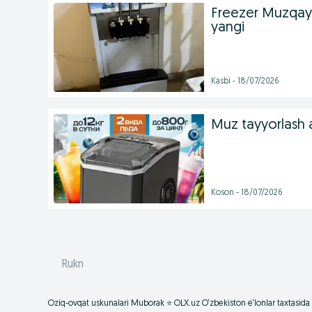
Freezer Muzqay
yangi
Kasbi - 18/07/2026
Muz tayyorlash a
Koson - 18/07/2026
Rukn
Oziq-ovqat uskunalari Muborak ⭐ OLX.uz O‘zbekiston e‘lonlar taxtasida 