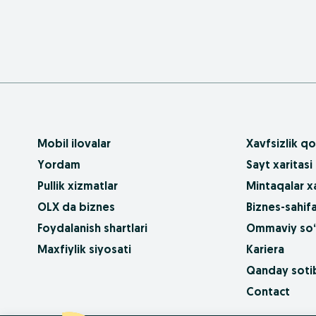
Mobil ilovalar
Xavfsizlik qo
Yordam
Sayt xaritasi
Pullik xizmatlar
Mintaqalar xa
OLX da biznes
Biznes-sahifa
Foydalanish shartlari
Ommaviy so‘
Maxfiylik siyosati
Kariera
Qanday sotib
Contact