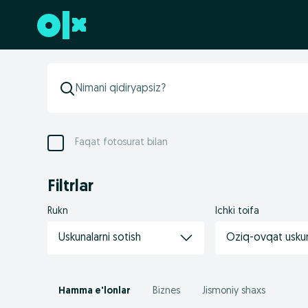
Futerga oʻtish
Faqat fotosurat bilan
Filtrlar
Rukn
Ichki toifa
Uskunalarni sotish
Oziq-ovqat uskun
Hamma e'lonlar
Biznes
Jismoniy shaxs