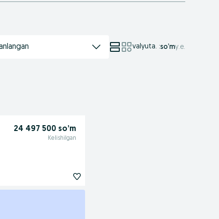
anlangan
valyuta.
:
so’m
у.е.
24 497 500 so’m
Kelishilgan