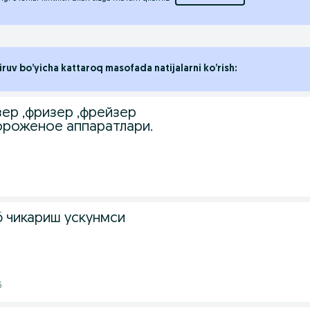
iruv bo’yicha kattaroq masofada natijalarni ko’rish:
зер ,фризер ,фрейзер
роженое аппаратлари.
 чикариш ускунмси
6