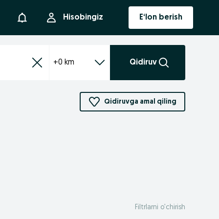
Bildirishnoma
Hisobingiz
E‘lon berish
+0 km
Qidiruv
Qidiruvga amal qiling
Filtrlarni o’chirish