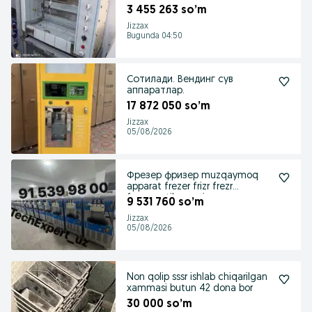
3 455 263 so’m
Jizzax
Bugunda 04:50
Сотилади. Вендинг сув
аппаратлар.
17 872 050 so’m
Jizzax
05/08/2026
Фрезер фризер muzqaymoq
apparat frezer frizr frezr
fergamatik marojne
9 531 760 so’m
Jizzax
05/08/2026
Non qolip sssr ishlab chiqarilgan
xammasi butun 42 dona bor
30 000 so’m