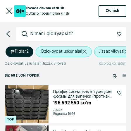
Ilovada davom ettirish
Ochish
OLXga bir bosish bilan kirish
Nimani qidiryapsiz?
Filtrlar
·
2
Oziq-ovqat uskunalari
Jizzax viloyati
Oziq-ovqat uskunalari Jizzax viloyati
Ko‘proq Ko‘rsatish
BIZ 68 E'LON TOPDIK
Профессиональные турецкие
формы для выпечки (противни,
кассеты)600х800
196 592 550 so’m
Jizzax
Bugunda 10:14