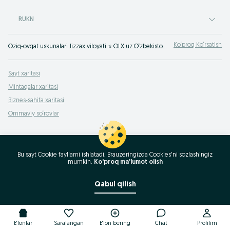
RUKN
Ko‘proq Ko‘rsatish
Oziq-ovqat uskunalari Jizzax viloyati ⭐ OLX.uz O‘zbekiston e‘lonlar taxtasida tez va oson xizmatni topish yoki ko‘rsatish mumkin ✔️ Eng yaxshi xizmatni OLX.uzda toping!
Sayt xaritasi
Mintaqalar xaritasi
Biznes-sahifa xaritasi
Ommaviy so‘rovlar
Bu sayt Cookie fayllarni ishlatadi. Brauzeringizda Cookies'ni sozlashingiz
mumkin.
Ko'proq ma'lumot olish
Qabul qilish
E'lonlar
Saralangan
E'lon bering
Chat
Profilim