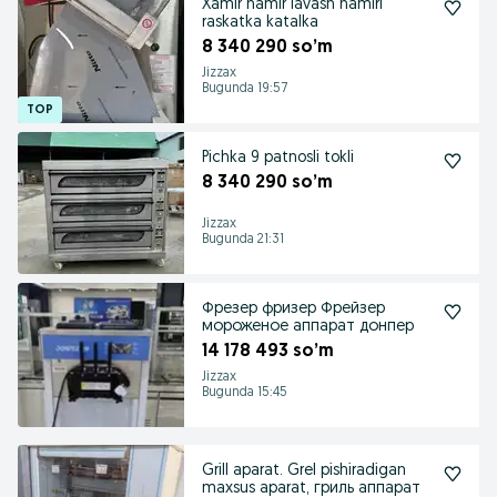
Xamir hamir lavash hamiri
raskatka katalka
8 340 290 so’m
Jizzax
Bugunda 19:57
Pichka 9 patnosli tokli
8 340 290 so’m
Jizzax
Bugunda 21:31
Фрезер фризер Фрейзер
мороженое аппарат донпер
14 178 493 so’m
Jizzax
Bugunda 15:45
Grill aparat. Grel pishiradigan
maxsus aparat, гриль аппарат