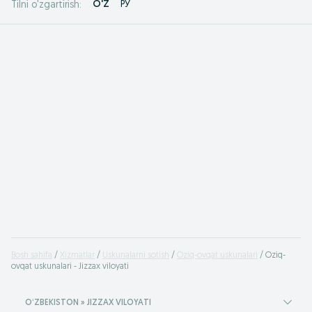
O'Z
РУ
Tilni o'zgartirish:
Bosh sahifa
Xizmatlar
Uskunalarni sotish
Oziq-ovqat uskunalari
Oziq-
ovqat uskunalari - Jizzax viloyati
OʻZBEKISTON » JIZZAX VILOYATI