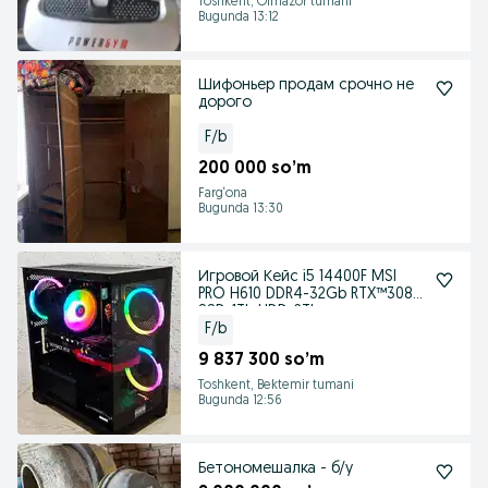
Toshkent, Olmazor tumani
Bugunda 13:12
Шифоньер продам срочно не
дорого
F/b
200 000 so’m
Farg‘ona
Bugunda 13:30
Игровой Кейс i5 14400F MSI
PRO H610 DDR4-32Gb RTX™3080
SSD-1Tb HDD-2Tb
F/b
9 837 300 so’m
Toshkent, Bektemir tumani
Bugunda 12:56
Бетономешалка - б/у