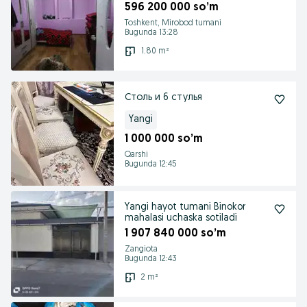
596 200 000 so’m
Toshkent, Mirobod tumani
Bugunda 13:28
1.80 m²
Столь и 6 стулья
Yangi
1 000 000 so’m
Qarshi
Bugunda 12:45
Yangi hayot tumani Binokor
mahalasi uchaska sotiladi
1 907 840 000 so’m
Zangiota
Bugunda 12:43
2 m²