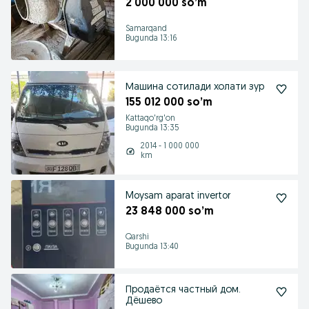
2 000 000 so’m
Samarqand
Bugunda 13:16
Машина сотилади холати зур
155 012 000 so’m
Kattaqo'rg'on
Bugunda 13:35
2014 - 1 000 000
km
Moysam aparat invertor
23 848 000 so’m
Qarshi
Bugunda 13:40
Продаётся частный дом.
Дёшево