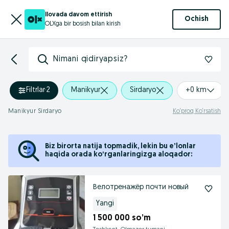
Ilovada davom ettirish
Ochish
OLXga bir bosish bilan kirish
Nimani qidiryapsiz?
Filtrlar
·
2
Manikyur
Sirdaryo
+0 km
Manikyur Sirdaryo
Ko‘proq Ko‘rsatish
Biz birorta natija topmadik, lekin bu eʼlonlar
haqida orada koʻrganlaringizga aloqador:
Велотренажёр почти новый
Yangi
1 500 000 so’m