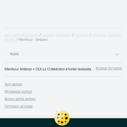
Bosh sahifa
Xizmatlar
Go'zallik-salomatlik
Manikyur
Manikyur - Sirdaryo
viloyati
Manikyur - Sirdaryo
RUKN
Ko‘proq Ko‘rsatish
Manikyur Sirdaryo ⭐ OLX.uz O‘zbekiston e‘lonlar taxtasida tez va oson xizmatni topish yoki ko‘rsatish mumkin ✔️ Eng yaxshi xizmatni OLX.uzda toping!
Sayt xaritasi
Mintaqalar xaritasi
Biznes-sahifa xaritasi
Ommaviy so‘rovlar