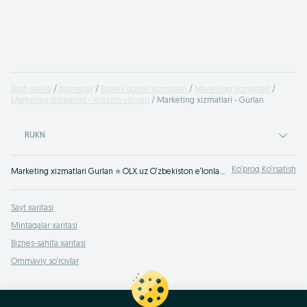
Bosh sahifa
Xizmatlar
Biznes uchun xizmatlari
Marketing xizmatlari
Marketing xizmatlari - Xorazm viloyati
Marketing xizmatlari - Gurlan
RUKN
Ko‘proq Ko‘rsatish
Marketing xizmatlari Gurlan ⭐ OLX.uz O‘zbekiston e‘lonlar taxtasida tez va oson xizmatni topish yoki ko‘rsatish mumkin ✔️ Eng yaxshi xizmatni OLX.uzda toping!
Sayt xaritasi
Mintaqalar xaritasi
Biznes-sahifa xaritasi
Ommaviy so‘rovlar