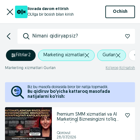
Ilovada davom ettirish
Ochish
OLXga bir bosish bilan kirish
Nimani qidiryapsiz?
Filtrlar
·
2
Marketing xizmatlari
Gurlan
+0
Marketing xizmatlari Gurlan
Ko‘proq Ko‘rsatish
Biz bu masofa doirasida biror bir natija topmadik.
Bu qidiruv bo’yicha kattaroq masofada
natijalarni ko’rish:
Premium SMM xizmatlari va AI
Marketing| Biznesingizni to'liq
qadoqlash
Qorovul
28/07/2026