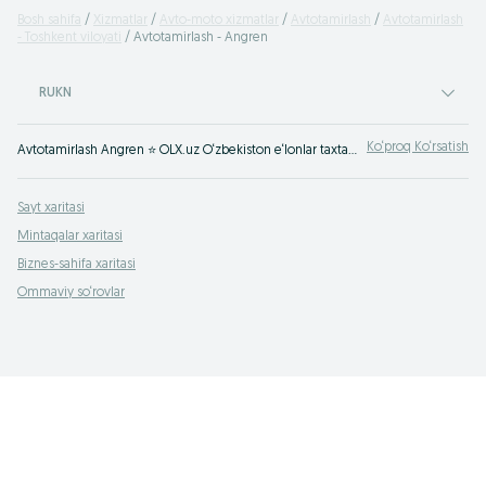
Bosh sahifa
Xizmatlar
Avto-moto xizmatlar
Avtotamirlash
Avtotamirlash
- Toshkent viloyati
Avtotamirlash - Angren
RUKN
Ko‘proq Ko‘rsatish
Avtotamirlash Angren ⭐ OLX.uz O‘zbekiston e‘lonlar taxtasida tez va oson xizmatni topish yoki ko‘rsatish mumkin ✔️ Eng yaxshi xizmatni OLX.uzda toping!
Sayt xaritasi
Mintaqalar xaritasi
Biznes-sahifa xaritasi
Ommaviy so‘rovlar