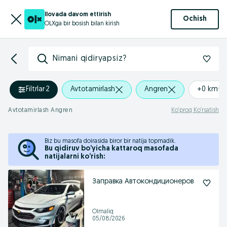
Ilovada davom ettirish
Ochish
OLXga bir bosish bilan kirish
Nimani qidiryapsiz?
Filtrlar
·
2
Avtotamirlash
Angren
+0 km
Avtotamirlash Angren
Ko‘proq Ko‘rsatish
Biz bu masofa doirasida biror bir natija topmadik.
Bu qidiruv bo’yicha kattaroq masofada
natijalarni ko’rish:
Заправка Автокондиционеров
Olmaliq
05/08/2026