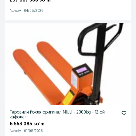
297 867 500 so’m
Navoiy
-
04/08/2026
Тарозили Рохля оригинал NIULI - 2000kg - 12 ой
кафолат
6 553 085 so’m
Navoiy
-
01/08/2026