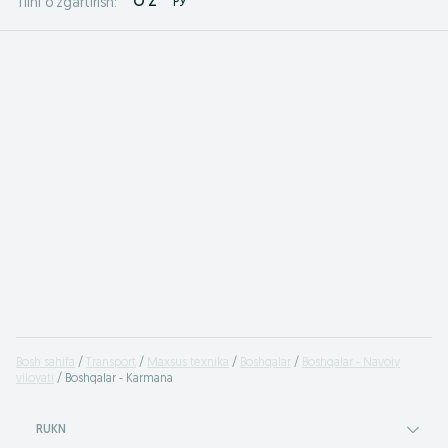
O'Z
РУ
Tilni o'zgartirish:
Bosh sahifa
Transport
Maxsus texnika
Boshqalar
Boshqalar - Navoiy
viloyati
Boshqalar - Karmana
RUKN