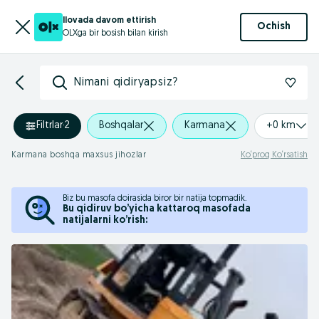
Ilovada davom ettirish
Ochish
OLXga bir bosish bilan kirish
Nimani qidiryapsiz?
Filtrlar
·
2
Boshqalar
Karmana
+0 km
Karmana boshqa maxsus jihozlar
Ko‘proq Ko‘rsatish
Biz bu masofa doirasida biror bir natija topmadik.
Bu qidiruv bo’yicha kattaroq masofada
natijalarni ko’rish: