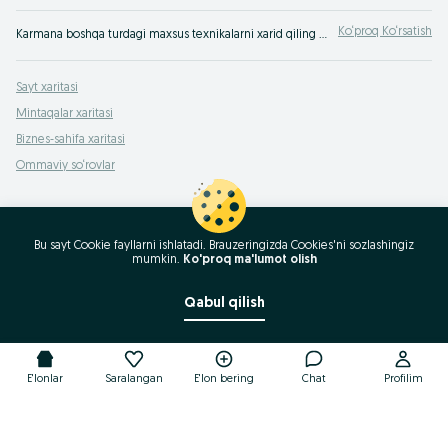
Ko‘proq Ko‘rsatish
Karmana boshqa turdagi maxsus texnikalarni xarid qiling ⚡️ Yangi yoki ishlatilgan maxsus texnikaning katta tanlovi ☝ Eng yaxshi narxlar ➠ OLX.uz saytida!
Sayt xaritasi
Mintaqalar xaritasi
Biznes-sahifa xaritasi
Ommaviy so‘rovlar
Bu sayt Cookie fayllarni ishlatadi. Brauzeringizda Cookies'ni sozlashingiz
mumkin.
Ko'proq ma'lumot olish
Qabul qilish
E'lonlar
Saralangan
E'lon bering
Chat
Profilim