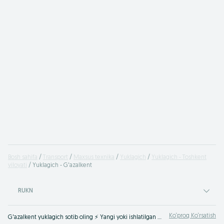
Bosh sahifa
Transport
Maxsus texnika
Yuklagich
Yuklagich - Toshkent
viloyati
Yuklagich - G'azalkent
RUKN
Ko‘proq Ko‘rsatish
G'azalkent yuklagich sotib oling ⚡️ Yangi yoki ishlatilgan maxsus uskunalarning katta tanlovi ☝ Yuklagich uchun eng yaxshi narxlar ➠ OLX.uz saytida!