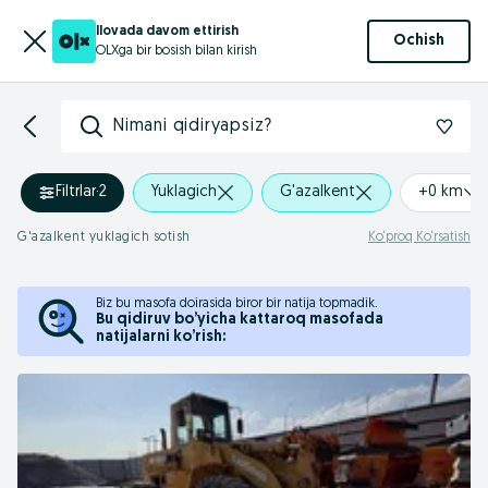
Ilovada davom ettirish
Ochish
OLXga bir bosish bilan kirish
Nimani qidiryapsiz?
Filtrlar
·
2
Yuklagich
G'azalkent
+0 km
G'azalkent yuklagich sotish
Ko‘proq Ko‘rsatish
Biz bu masofa doirasida biror bir natija topmadik.
Bu qidiruv bo’yicha kattaroq masofada
natijalarni ko’rish: