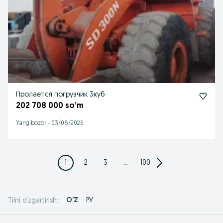
Пролается погрузчик 3куб
202 708 000 so’m
Yangibozor
-
03/08/2026
1
2
3
...
100
O'Z
РУ
Tilni o'zgartirish: