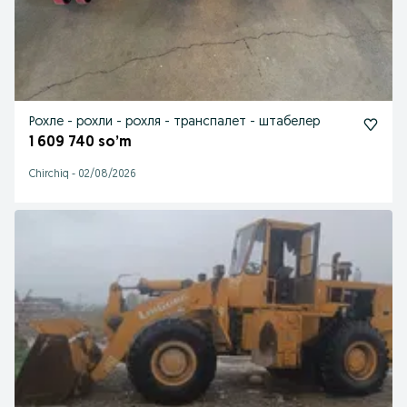
Рохле - рохли - рохля - транспалет - штабелер
1 609 740 so’m
Chirchiq
-
02/08/2026