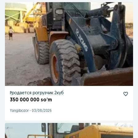
Рродается рогрузчик 2куб
350 000 000 so’m
Yangibozor
-
03/08/2026