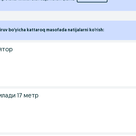
iruv bo’yicha kattaroq masofada natijalarni ko’rish:
ятор
илади 17 метр