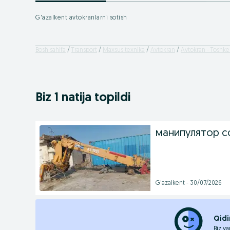
G'azalkent avtokranlarni sotish
Bosh sahifa
Transport
Maxsus texnika
Avtokran
Avtokran - Toshken
Biz 1 natija topildi
манипулятор с
G'azalkent - 30/07/2026
Qidi
Biz ya