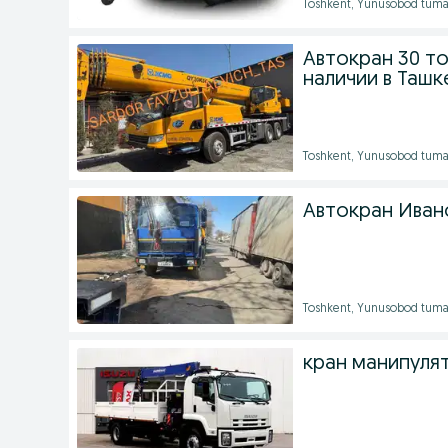
Toshkent, Yunusobod tuma
Автокран 30 т
наличии в Ташк
Toshkent, Yunusobod tuma
Автокран Ивано
Toshkent, Yunusobod tuma
кран манипулят