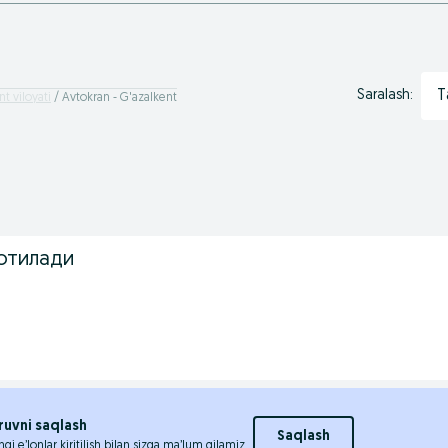
T
Saralash:
t viloyati
Avtokran - G'azalkent
отилади
ruvni saqlash
Saqlash
ngi e’lonlar kiritilish bilan sizga ma’lum qilamiz