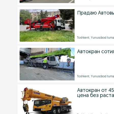
Прадаю Автовы
Toshkent, Yunusobod tuma
Автокран соти
Toshkent, Yunusobod tuma
Автокран от 4
цена без раст