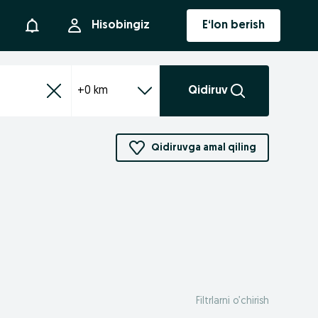
Bildirishnoma
Hisobingiz
E‘lon berish
+0 km
Qidiruv
Qidiruvga amal qiling
Filtrlarni o’chirish