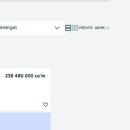
anlangan
valyuta.
:
so’m
у.е.
238 480 000 so’m