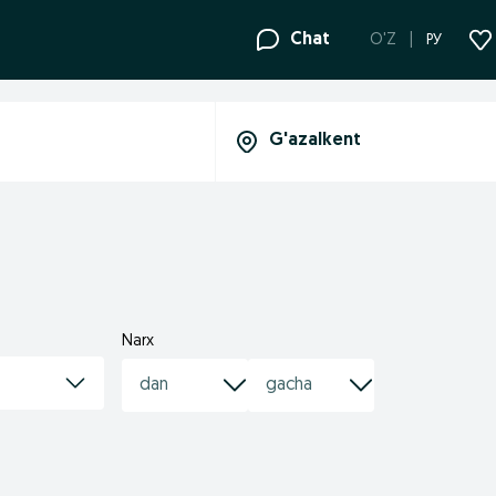
Chat
O'Z
РУ
Narx