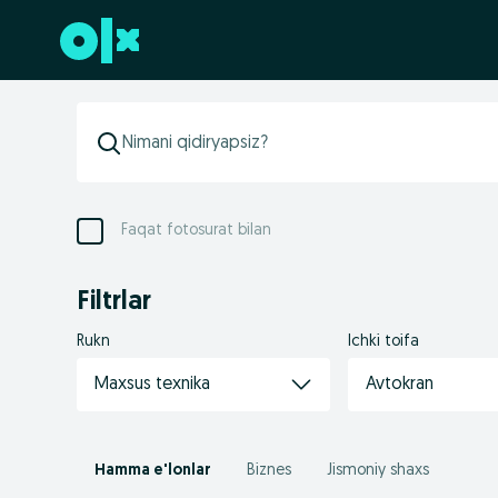
Futerga oʻtish
Faqat fotosurat bilan
Filtrlar
Rukn
Ichki toifa
Maxsus texnika
Avtokran
Hamma e'lonlar
Biznes
Jismoniy shaxs