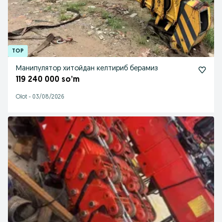
Манипулятор хитойдан келтириб берамиз
119 240 000 so’m
Olot
-
03/08/2026