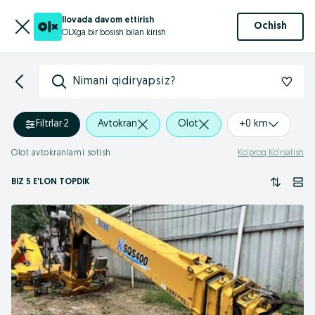
Ilovada davom ettirish
Ochish
OLXga bir bosish bilan kirish
Nimani qidiryapsiz?
Filtrlar
·
2
Avtokran
Olot
+0 km
Olot avtokranlarni sotish
Ko‘proq Ko‘rsatish
BIZ 5 E'LON TOPDIK