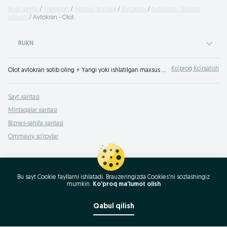
Bosh sahifa
Transport
Maxsus texnika
Avtokran
Avtokran - Buxoro
viloyati
Avtokran - Olot
RUKN
Ko‘proq Ko‘rsatish
Olot avtokran sotib oling ⚡️ Yangi yoki ishlatilgan maxsus uskunalarning katta tanlovi ☝ Avtomobil kranlari uchun eng yaxshi narxlar ➠ OLX.uz saytida!
Sayt xaritasi
Mintaqalar xaritasi
Biznes-sahifa xaritasi
Ommaviy so‘rovlar
Bu sayt Cookie fayllarni ishlatadi. Brauzeringizda Cookies'ni sozlashingiz
mumkin.
Ko'proq ma'lumot olish
Qabul qilish