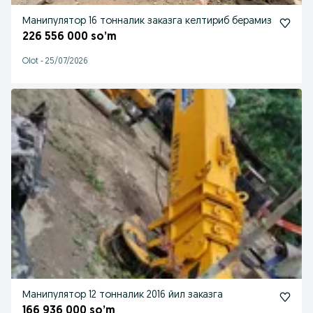
Манипулятор 16 тонналик заказга келтириб берамиз
226 556 000 so’m
Olot
-
25/07/2026
Манипулятор 12 тонналик 2016 йил заказга
166 936 000 so’m