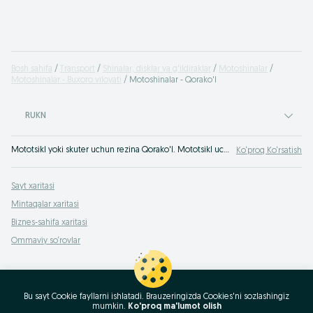
Bosh sahifa
Transport
Shinalar, disklar va g'ildiraklar
Motoshinalar
Motoshinalar - Buxoro viloyati
Motoshinalar - Qorako'l
RUKN
Mototsikl yoki skuter uchun rezina Qorako'l. Mototsikl uchun shinalarni yaxshi narxda OLX.uz e'lonlarida sotib olish Qorako'l !
Ko‘proq Ko‘rsatish
Sayt xaritasi
Mintaqalar xaritasi
Biznes-sahifa xaritasi
Ommaviy so‘rovlar
Bu sayt Cookie fayllarni ishlatadi. Brauzeringizda Cookies'ni sozlashingiz
mumkin.
Ko'proq ma'lumot olish