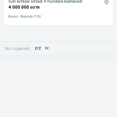
Sutli echkilar sotiladi 4 mundane boshlanadi
4 000 000 so’m
Buxoro
-
Bugunda 17:50
O'Z
РУ
Tilni o'zgartirish: