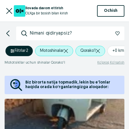
Ilovada davom ettirish
Ochish
OLXga bir bosish bilan kirish
Nimani qidiryapsiz?
Filtrlar
·
2
Motoshinalar
Qorako'l
+0 km
Mototsikllar uchun shinalar Qorako'l
Ko‘proq Ko‘rsatish
Biz birorta natija topmadik, lekin bu eʼlonlar
haqida orada koʻrganlaringizga aloqador: