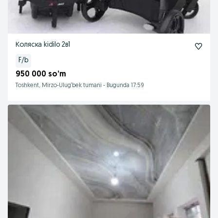
Коляска kidilo 2в1
F/b
950 000 so’m
Toshkent, Mirzo-Ulug‘bek tumani
-
Bugunda 17:59