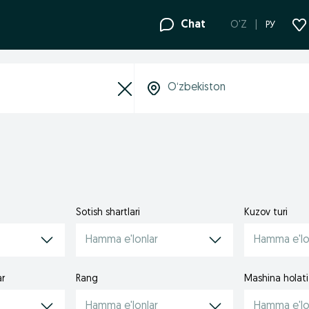
Chat
O'Z
РУ
Sotish shartlari
Kuzov turi
Hamma e'lonlar
Hamma e'lo
ar
Rang
Mashina holati
Hamma e'lonlar
Hamma e'lo