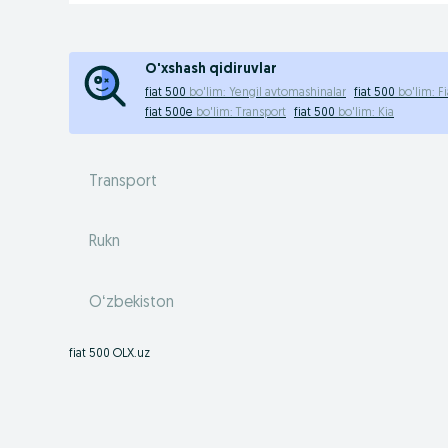
O'xshash qidiruvlar
fiat 500
bo'lim:
Yengil avtomashinalar
fiat 500
bo'lim:
Fi
fiat 500e
bo'lim:
Transport
fiat 500
bo'lim:
Kia
Transport
Rukn
Oʻzbekiston
fiat 500 OLX.uz