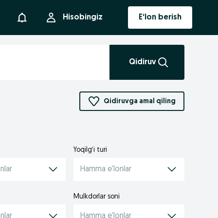
Bildirishnoma
Hisobingiz
E‘lon berish
Qidiruv
Qidiruvga amal qiling
Yoqilg‘i turi
nlar
Hamma e'lonlar
Mulkdorlar soni
nlar
Hamma e'lonlar