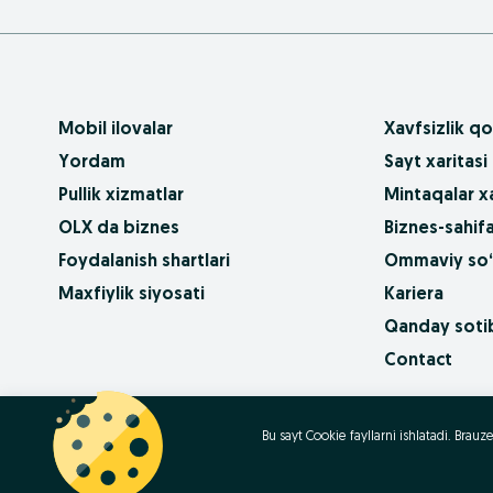
Mobil ilovalar
Xavfsizlik qo
Yordam
Sayt xaritasi
Pullik xizmatlar
Mintaqalar xa
OLX da biznes
Biznes-sahifa
Foydalanish shartlari
Ommaviy so‘
Maxfiylik siyosati
Kariera
Qanday sotib
Contact
OLX.bg
OLX.pl
OLX.ro
OLX.ua
OLX.pt
Bu sayt Cookie fayllarni ishlatadi. Bra