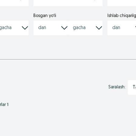
Bosgan yo‘li
Ishlab chiqarilg
T
Saralash:
rlar
1