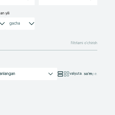
an yili
Filtrlarni o’chirish
anlangan
valyuta.
:
so’m
у.е.