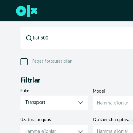
Futerga oʻtish
Faqat fotosurat bilan
Filtrlar
Rukn
Model
Transport
Hamma e'lonlar
Uzatmalar qutisi
Qo‘shimcha optsiyal
Hamma e'lonlar
Hamma e'lonlar