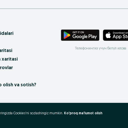
idalari
Телефонингиз учун бепул илова
ritasi
 xaritasi
rovlar
 olish va sotish?
uzeringizda Cookies'ni sozlashingiz mumkin.
Ko'proq ma'lumot olish