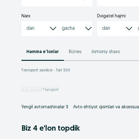
Narx
Dvigatel hajmi
Hamma e'lonlar
Biznes
Jismoniy shaxs
Transport savdosi - fiat 500
Bosh sahifa
Transport
Yengil avtomashinalar
3
Avto ehtiyot qismlari va aksessua
Biz 4 e'lon topdik