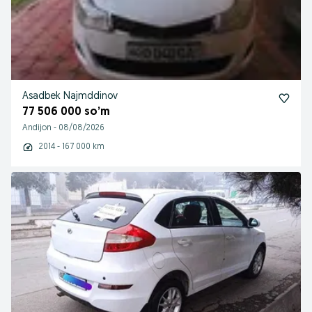
Asadbek Najmddinov
77 506 000 so’m
Andijon
-
08/08/2026
2014 - 167 000 km