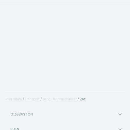
Bosh sahifa
Transport
Yengil avtomashinalar
Zaz
OʻZBEKISTON
RUKN