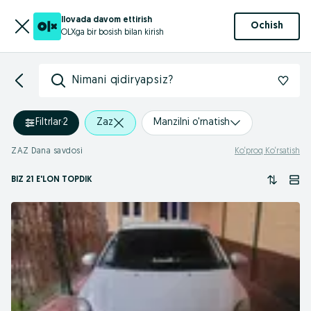
Ilovada davom ettirish
Ochish
OLXga bir bosish bilan kirish
Nimani qidiryapsiz?
Filtrlar
·
2
Zaz
Manzilni o'rnatish
ZAZ Dana savdosi
Ko‘proq Ko‘rsatish
BIZ 21 E'LON TOPDIK