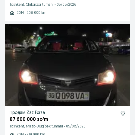
Toshkent, Chilonzor tumani
-
05/08/2026
2014 - 208 000 km
Продам Zaz Forza
87 600 000 so’m
Toshkent, Mirzo-Ulug‘bek tumani
-
05/08/2026
2014 - 219 000 km