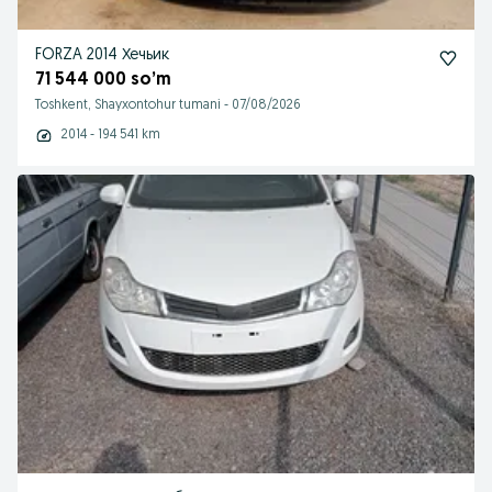
FORZA 2014 Хечьик
71 544 000 so’m
Toshkent, Shayxontohur tumani
-
07/08/2026
2014 - 194 541 km