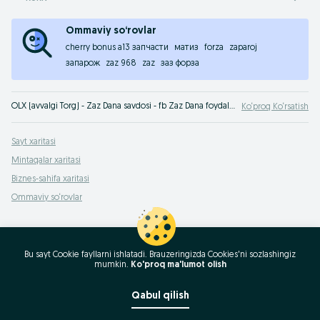
Ommaviy so‘rovlar
cherry bonus a13 запчасти
матиз
forza
zaparoj
запарож
zaz 968
zaz
заз форза
OLX (avvalgi Torg) - Zaz Dana savdosi - fb Zaz Dana foydali narxda xarid qilish OLX.uz O‘zbekiston e‘lonlar taxtasida. Fotosurat va tavsifli minglab takliflar siz uchun!
Ko‘proq Ko‘rsatish
Sayt xaritasi
Mintaqalar xaritasi
Biznes-sahifa xaritasi
Ommaviy so‘rovlar
Bu sayt Cookie fayllarni ishlatadi. Brauzeringizda Cookies'ni sozlashingiz
mumkin.
Ko'proq ma'lumot olish
Qabul qilish