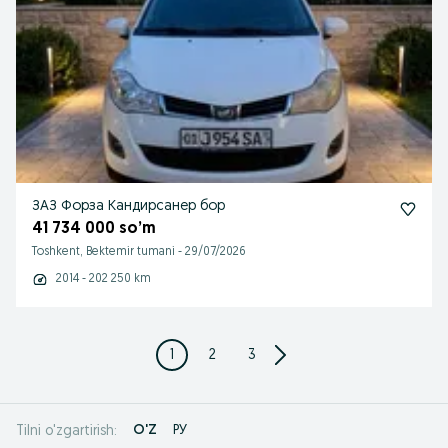
ЗАЗ Форза Кандирсанер бор
41 734 000 so’m
Toshkent, Bektemir tumani
-
29/07/2026
2014 - 202 250 km
1
2
3
O'Z
РУ
Tilni o'zgartirish: