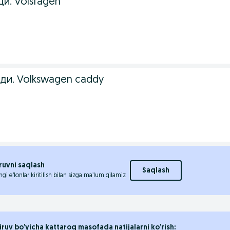
и. Volsfagen
ди. Volkswagen caddy
ruvni saqlash
Saqlash
ngi e’lonlar kiritilish bilan sizga ma’lum qilamiz
iruv bo’yicha kattaroq masofada natijalarni ko’rish: