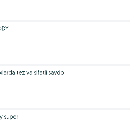
DDY
rxlarda tez va sifatli savdo
y super