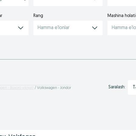
ar
Rang
Mashina holati
Hamma e'lonlar
Hamma e'lo
T
Saralash:
gen - Buxoro viloyati
Volkswagen - Jondor