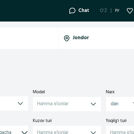
Chat
O'Z
РУ
Model
Narx
Hamma e'lonlar
Kuzov turi
Yoqilg‘i turi
Hamma e'lonlar
Hamma e'lo