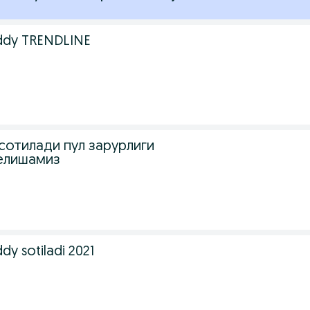
ddy TRENDLINE
сотилади пул зарурлиги
келишамиз
y sotiladi 2021