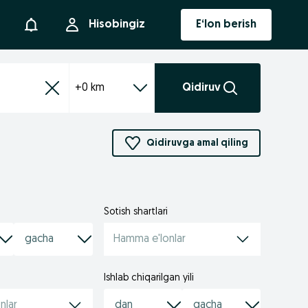
Bildirishnoma
Hisobingiz
E‘lon berish
+0 km
Qidiruv
Qidiruvga amal qiling
Sotish shartlari
Hamma e'lonlar
Ishlab chiqarilgan yili
nlar