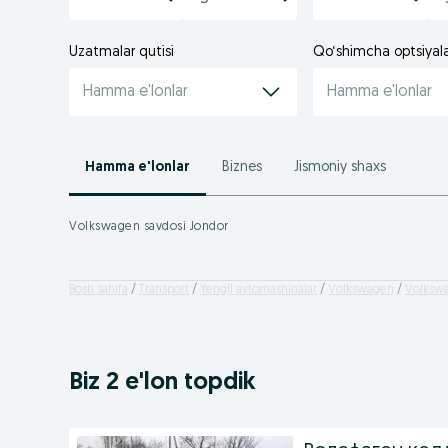
Uzatmalar qutisi
Qo‘shimcha optsiyal
Hamma e'lonlar
Hamma e'lonlar
Hamma e'lonlar
Biznes
Jismoniy shaxs
Volkswagen savdosi Jondor
Bosh sahifa
Transport
Yengil avtomashinalar
Volkswagen
Volkswa
Biz 2 e'lon topdik