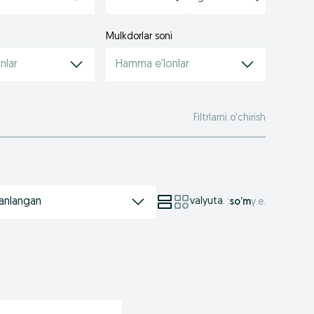
Mulkdorlar soni
nlar
Hamma e'lonlar
Filtrlarni o’chirish
anlangan
valyuta.
:
so’m
у.е.