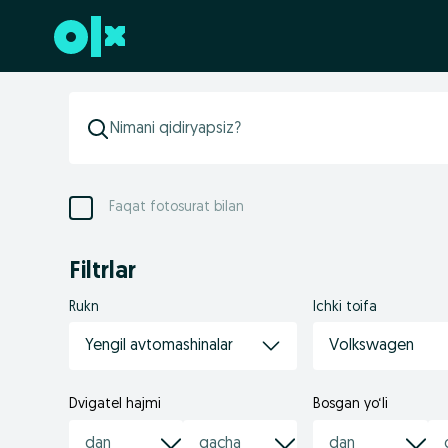
Futerga oʻtish
Faqat fotosurat bilan
Filtrlar
Rukn
Ichki toifa
Yengil avtomashinalar
Volkswagen
Dvigatel hajmi
Bosgan yo‘li