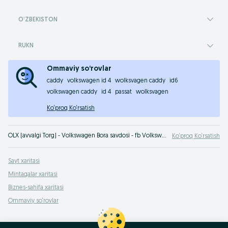
OʻZBEKISTON
RUKN
Ommaviy so‘rovlar
caddy
volkswagen id 4
wolksvagen caddy
id6
volkswagen caddy
id 4
passat
wolksvagen
Ko‘proq Ko‘rsatish
OLX (avvalgi Torg) - Volkswagen Bora savdosi - fb Volkswagen Bora foydali narxda xarid qilish OLX.uz O‘zbekiston e‘lonlar taxtasida. Fotosurat va tavsifli minglab takliflar siz uchun!
Ko‘proq Ko‘rsatish
Sayt xaritasi
Mintaqalar xaritasi
Biznes-sahifa xaritasi
Ommaviy so‘rovlar