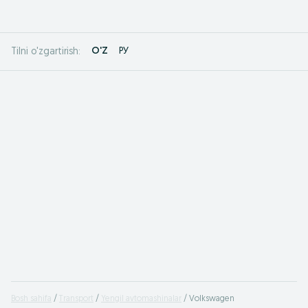
O'Z
РУ
Tilni o'zgartirish:
Bosh sahifa
Transport
Yengil avtomashinalar
Volkswagen