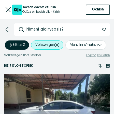
Ilovada davom ettirish
Ochish
OLXga bir bosish bilan kirish
Nimani qidiryapsiz?
Filtrlar
·
2
Volkswagen
Manzilni o'rnatish
Volkswagen Bora savdosi
Ko‘proq Ko‘rsatish
BIZ 7 E'LON TOPDIK