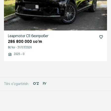
Leapmotor C11 безпробег
286 800 000 so’m
Bo'ka
-
31/07/2026
2025 - 0
O'Z
РУ
Tilni o'zgartirish: