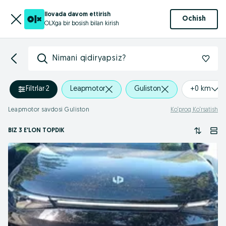
Ilovada davom ettirish
Ochish
OLXga bir bosish bilan kirish
Nimani qidiryapsiz?
Filtrlar
·
2
Leapmotor
Guliston
+0 km
Leapmotor savdosi Guliston
Ko‘proq Ko‘rsatish
BIZ 3 E'LON TOPDIK