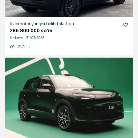
leapmotor yangisi bolib tolashga
286 800 000 so’m
Sirdaryo
-
31/07/2026
2025 - 0