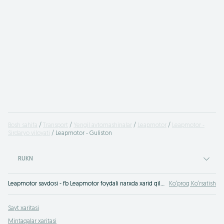
Bosh sahifa
Transport
Yengil avtomashinalar
Leapmotor
Leapmotor -
Sirdaryo viloyati
Leapmotor - Guliston
RUKN
Leapmotor savdosi - fb Leapmotor foydali narxda xarid qilish OLX.uz Guliston ✅ Fotosurat va tavsifli minglab takliflar siz uchun!
Ko‘proq Ko‘rsatish
Sayt xaritasi
Mintaqalar xaritasi