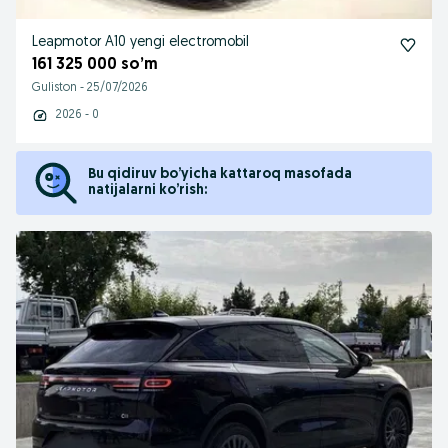
Leapmotor A10 yengi electromobil
161 325 000 so’m
Guliston
-
25/07/2026
2026 - 0
Bu qidiruv bo’yicha kattaroq masofada
natijalarni ko’rish: