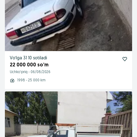
Voʻlga 31 10 sotiladi
22 000 000 so’m
Uchkoʻpriq
-
06/08/2026
1998 - 25 000 km