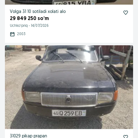
Volga 31 10 sotiladi xolati alo
29 849 250 so’m
Uchkoʻpriq
-
14/07/2026
2003
31029 pikap prapan