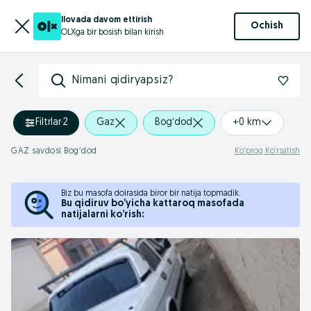
Ilovada davom ettirish
Ochish
OLXga bir bosish bilan kirish
Nimani qidiryapsiz?
Filtrlar
·
2
Gaz
Bogʻdod
+0 km
GAZ savdosi Bogʻdod
Ko‘proq Ko‘rsatish
Biz bu masofa doirasida biror bir natija topmadik.
Bu qidiruv bo’yicha kattaroq masofada
natijalarni ko’rish: