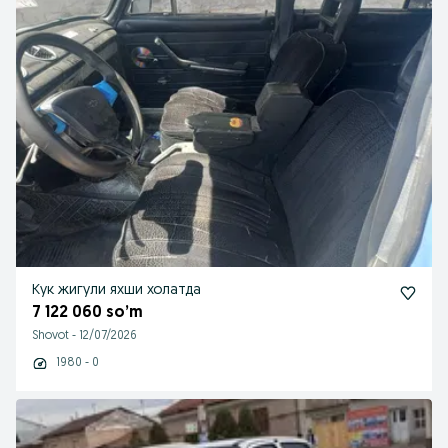
Кук жигули яхши холатда
7 122 060 so’m
Shovot
-
12/07/2026
1980 - 0