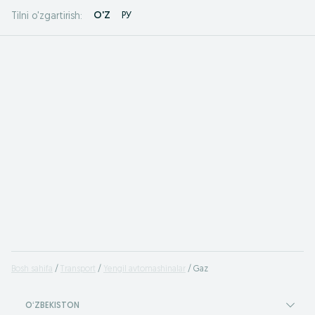
O'Z
РУ
Tilni o'zgartirish:
Bosh sahifa
Transport
Yengil avtomashinalar
Gaz
OʻZBEKISTON