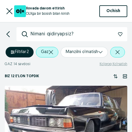
Ilovada davom ettirish
Ochish
OLXga bir bosish bilan kirish
Nimani qidiryapsiz?
Filtrlar
·
2
Gaz
Manzilni o'rnatish
GAZ 14 savdosi
Ko‘proq Ko‘rsatish
BIZ 12 E'LON TOPDIK