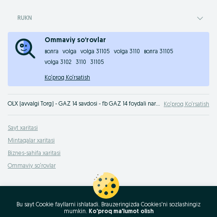
RUKN
Ommaviy so‘rovlar
волга
volga
volga 31105
volga 3110
волга 31105
volga 3102
3110
31105
Ko‘proq Ko‘rsatish
OLX (avvalgi Torg) - GAZ 14 savdosi - fb GAZ 14 foydali narxda xarid qilish OLX.uz O‘zbekiston e‘lonlar taxtasida. Fotosurat va tavsifli minglab takliflar siz uchun!
Ko‘proq Ko‘rsatish
Sayt xaritasi
Mintaqalar xaritasi
Biznes-sahifa xaritasi
Ommaviy so‘rovlar
Bu sayt Cookie fayllarni ishlatadi. Brauzeringizda Cookies'ni sozlashingiz
mumkin.
Ko'proq ma'lumot olish