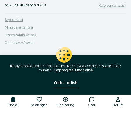
onix …da Navbahor OLX.uz
Ko‘proq Ko‘rsatish
Sayt xaritasi
Mintaqalar xaritasi
Biznes-sahifa xaritasi
Ommaviy so‘rovlar
Bu sayt Cookie fayllarni ishlatadi. Brauzeringizda Cookies'ni sozlashingiz
mumkin.
Ko'proq ma'lumot olish
Qabul qilish
E'lonlar
Saralangan
E'lon bering
Chat
Profilim