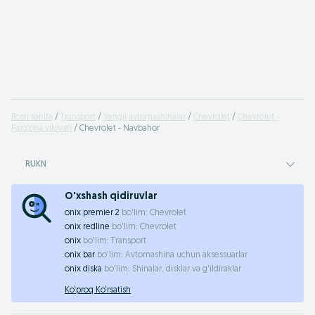
Bosh sahifa
Transport
Yengil avtomashinalar
Chevrolet
Chevrolet -
Farg‘ona viloyati
Chevrolet - Navbahor
RUKN
O'xshash qidiruvlar
onix premier 2
bo'lim:
Chevrolet
onix redline
bo'lim:
Chevrolet
onix
bo'lim:
Transport
onix bar
bo'lim:
Avtomashina uchun aksessuarlar
onix diska
bo'lim:
Shinalar, disklar va g'ildiraklar
Ko‘proq Ko‘rsatish