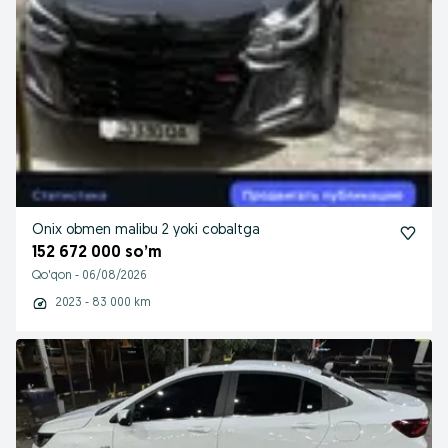
Onix obmen malibu 2 yoki cobaltga
152 672 000 so’m
Qo'qon
-
06/08/2026
2023 - 83 000 km