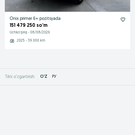
Onix primer 6+ pozitsyada
151 479 250 so’m
Uchkoʻpriq
-
08/08/2026
2025 - 39 000 km
O'Z
РУ
Tilni o'zgartirish: