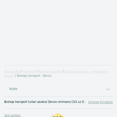
Bosh sahifa
Transport
Boshqa transport
Boshqa transport - Surxondaryo
viloyati
Boshqa transport - Denov
RUKN
Boshqa transport turlari savdosi Denov ommaviy OLX.uz Denov e‘lonlar taxtasida. Boshqa turdagi transport sotilishi bo‘yicha eng yaxshi takliflar OLX.uz da!
Ko‘proq Ko‘rsatish
Sayt xaritasi