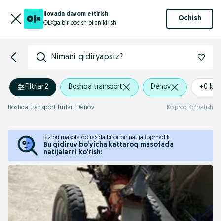
Ilovada davom ettirish
Ochish
OLXga bir bosish bilan kirish
Nimani qidiryapsiz?
Filtrlar
·
2
Boshqa transport
Denov
+0 km
Boshqa transport turlari Denov
Ko‘proq Ko‘rsatish
Biz bu masofa doirasida biror bir natija topmadik.
Bu qidiruv bo’yicha kattaroq masofada
natijalarni ko’rish: