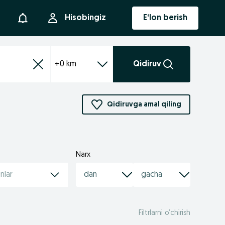
Bildirishnoma
Hisobingiz
E‘lon berish
+0 km
Qidiruv
Qidiruvga amal qiling
Narx
nlar
Filtrlarni o’chirish