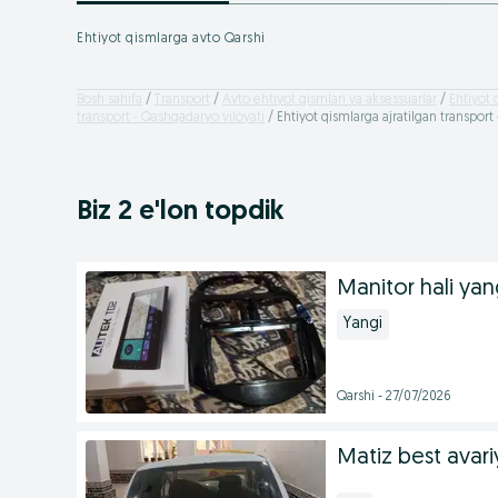
Ehtiyot qismlarga avto Qarshi
Bosh sahifa
Transport
Avto ehtiyot qismlari va aksessuarlar
Ehtiyot 
transport - Qashqadaryo viloyati
Ehtiyot qismlarga ajratilgan transport 
Biz 2 e'lon topdik
Manitor hali yan
Yangi
Qarshi - 27/07/2026
Matiz best avari