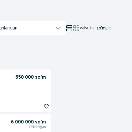
anlangan
valyuta.
:
so’m
у.е.
650 000 so’m
6 000 000 so’m
Kelishilgan