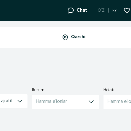
Chat
O'Z
РУ
Rusum
Holati
 ajratilgan transport
Hamma e'lonlar
Hamma e'lo