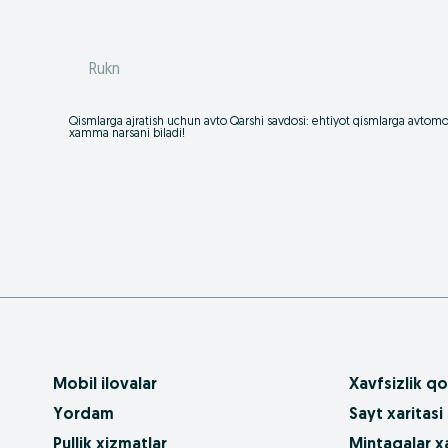
Rukn
Qismlarga ajratish uchun avto Qarshi savdosi: ehtiyot qismlarga avtomob
xamma narsani biladi!
Mobil ilovalar
Xavfsizlik qo
Yordam
Sayt xaritasi
Pullik xizmatlar
Mintaqalar xa