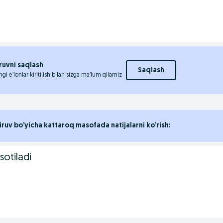
ruvni saqlash
Saqlash
ngi e’lonlar kiritilish bilan sizga ma’lum qilamiz
iruv bo’yicha kattaroq masofada natijalarni ko’rish:
sotiladi