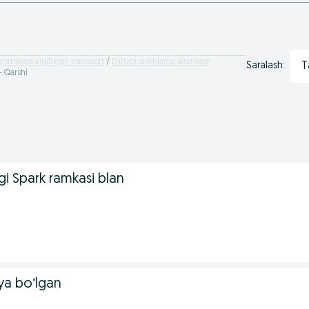
qismlarga ajratilgan transport
Ehtiyot qismlarga ajratilgan
T
Saralash:
- Qarshi
gi Spark ramkasi blan
ya boʻlgan