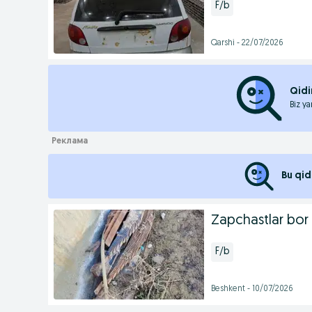
F/b
Qarshi - 22/07/2026
Qidi
Biz ya
Bu qid
Zapchastlar bor 
F/b
Beshkent - 10/07/2026