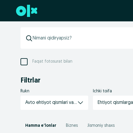
Futerga oʻtish
Faqat fotosurat bilan
Filtrlar
Rukn
Ichki toifa
Avto ehtiyot qismlari va aksessuarlar
Ehtiyot qismlarga
Hamma e'lonlar
Biznes
Jismoniy shaxs