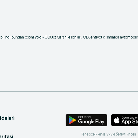
il ndi bundan osoni yo‘q - OLX.uz Qarshi e‘lonlari. OLX ehtiyot qismlarga avtomobiln
idalari
Телефонингиз учун бепул илова
ritasi