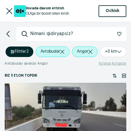
Ilovada davom ettirish
Ochish
OLXga bir bosish bilan kirish
Nimani qidiryapsiz?
Filtrlar
·
2
Avtobuslar
Angor
+0 km
Avtobuslar savdosi Angor
Ko‘proq Ko‘rsatish
BIZ 3 E'LON TOPDIK