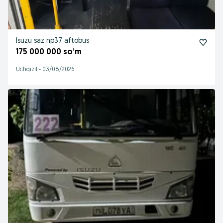
Isuzu saz np37 aftobus
175 000 000 so’m
Uchqizil
-
03/08/2026