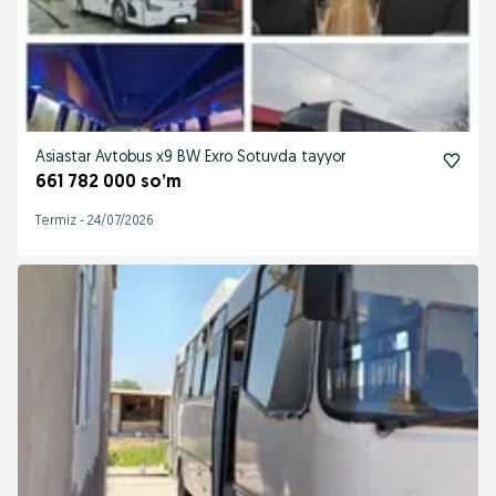
Asiastar Avtobus x9 BW Exro Sotuvda tayyor
661 782 000 so’m
Termiz
-
24/07/2026