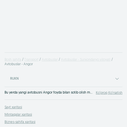
Bosh sahifa
Transport
Avtobuslar
Avtobuslar - Surxondaryo viloyati
Avtobuslar - Angor
RUKN
Bu yerda yangi avtobusni Angor foyda bilan sotib olish mumkin. OLX.uz Angor e‘lonlar taxtasida avtobuslar sotilishi bo‘yicha e‘lonlar juda ko‘p. Eng yaxshi narxlarda bizda xarid qiling!
Ko‘proq Ko‘rsatish
Sayt xaritasi
Mintaqalar xaritasi
Biznes-sahifa xaritasi