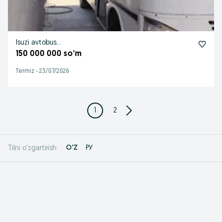
Isuzi avtobus...
150 000 000 so’m
Termiz
-
23/07/2026
1
2
O'Z
РУ
Tilni o'zgartirish: