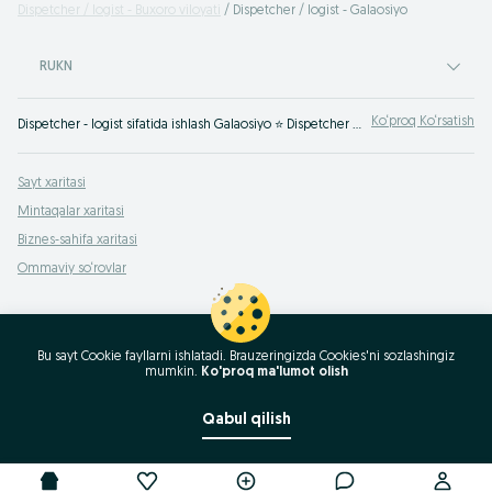
Dispetcher / logist - Buxoro viloyati
Dispetcher / logist - Galaosiyo
RUKN
Ko‘proq Ko‘rsatish
Dispetcher - logist sifatida ishlash Galaosiyo ⭐ Dispetcher bo'sh ish o'rinlarining keng tanlovi ✔️️️ yuk tashish bo'yicha ✔️️️ish tajribasi yo'q ✔️️️ uydan ⮞⮞ OLX.uz
Sayt xaritasi
Mintaqalar xaritasi
Biznes-sahifa xaritasi
Ommaviy so‘rovlar
Bu sayt Cookie fayllarni ishlatadi. Brauzeringizda Cookies'ni sozlashingiz
mumkin.
Ko'proq ma'lumot olish
Qabul qilish