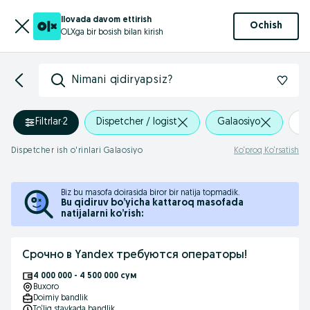
Ilovada davom ettirish
Ochish
OLXga bir bosish bilan kirish
Nimani qidiryapsiz?
Filtrlar
·
2
Dispetcher / logist
Galaosiyo
+
Dispetcher ish o'rinlari Galaosiyo
Ko‘proq Ko‘rsatish
Biz bu masofa doirasida biror bir natija topmadik.
Bu qidiruv bo’yicha kattaroq masofada
natijalarni ko’rish:
Срочно в Yandex требуются операторы!
4 000 000 - 4 500 000 сум
Buxoro
Doimiy bandlik
To‘liq stavkada bandlik