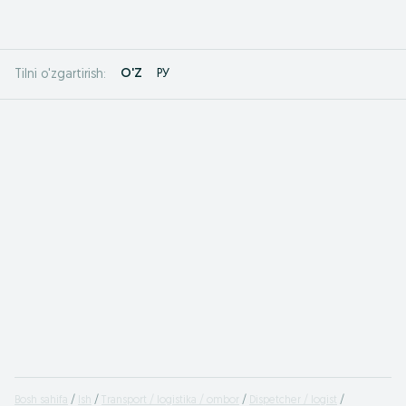
O'Z
РУ
Tilni o'zgartirish:
Bosh sahifa
Ish
Transport / logistika / ombor
Dispetcher / logist