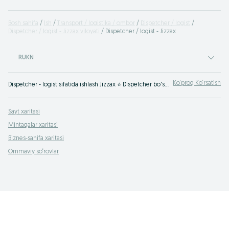
Bosh sahifa
Ish
Transport / logistika / ombor
Dispetcher / logist
Dispetcher / logist - Jizzax viloyati
Dispetcher / logist - Jizzax
RUKN
Ko‘proq Ko‘rsatish
Dispetcher - logist sifatida ishlash Jizzax ⭐ Dispetcher bo'sh ish o'rinlarining keng tanlovi ✔️️️ yuk tashish bo'yicha ✔️️️ish tajribasi yo'q ✔️️️ uydan ⮞⮞ OLX.uz
Sayt xaritasi
Mintaqalar xaritasi
Biznes-sahifa xaritasi
Ommaviy so‘rovlar