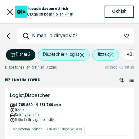
Ilovada davom ettirish
Ochish
OLXga bir bosish bilan kirish
Nimani qidiryapsiz?
Filtrlar
·
2
Dispetcher / logist
Jizzax
+0 k
Dispetcher ish o'rinlari Jizzax
Ko‘proq Ko‘rsatish
BIZ 1 NATIJA TOPILDI
Logist,Dispetcher
4 765 880 - 9 531 760 сум
Jizzax
Doimiy bandlik
To‘liq bo‘lmagan bandlik
Masofadan ishlash
Onlayn ishga yollash