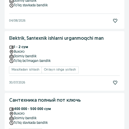
Doimiy bandlik
To‘liq stavkada bandlik
04/08/2026
Elektrik, Santexnik ishlarni urganmoqchi man
1 - 2 сум
Buxoro
Doimiy bandlik
To‘liq bo‘lmagan bandlik
Masofadan ishlash
Onlayn ishga yollash
30/07/2026
Сантехника полный пот ключь
400 000 - 500 000 сум
Buxoro
Doimiy bandlik
To‘liq stavkada bandlik