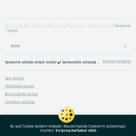
Bosh sahifa
Ish
Qurilish
Santexnik
Santexnik - Buxoro viloyati
Santexnik
- Jondor
RUKN
Ko‘proq Ko‘rsatish
Santexnik sifatida ishlash Jondor ✔️️️ Santexniklik sohasida bo'sh ish o'rinlarining keng tanlovi ✔️️ uchlik sutka ✔️️️ chilangar-santexnik ✔️️️ navbatchi santexnik ⮞⮞ OLX.uz
Sayt xaritasi
Mintaqalar xaritasi
Biznes-sahifa xaritasi
Ommaviy so‘rovlar
Bu sayt Cookie fayllarni ishlatadi. Brauzeringizda Cookies'ni sozlashingiz
mumkin.
Ko'proq ma'lumot olish