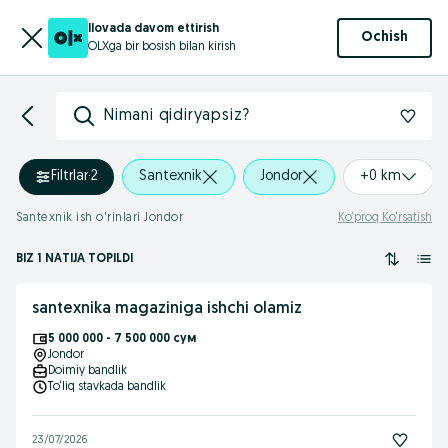
Ilovada davom ettirish
Ochish
OLXga bir bosish bilan kirish
Nimani qidiryapsiz?
Filtrlar
·
2
Santexnik
Jondor
+0 km
Santexnik ish o'rinlari Jondor
Ko‘proq Ko‘rsatish
BIZ 1 NATIJA TOPILDI
santexnika magaziniga ishchi olamiz
5 000 000 - 7 500 000 сум
Jondor
Doimiy bandlik
To‘liq stavkada bandlik
23/07/2026