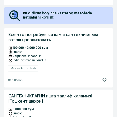
Bu qidiruv bo’yicha kattaroq masofada
natijalarni ko’rish:
Всё что потребуется вам в сантехнике мы
готовы реализовать
100 000 - 2 000 000 сум
Buxoro
Vaqtinchalik bandlik
To‘liq bo‘lmagan bandlik
Masofadan ishlash
04/08/2026
САНТЕХНИКЛАРНИ ишга таклиф киламиз!
(Тошкент шахри)
6 000 000 сум
Buxoro