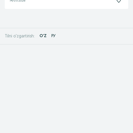
14/07/2026
O'Z
РУ
Tilni o'zgartirish: