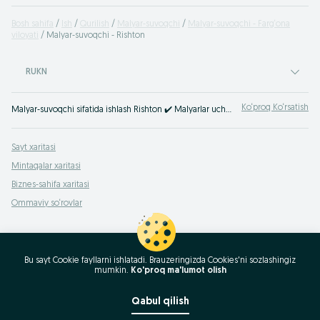
Bosh sahifa
Ish
Qurilish
Malyar-suvoqchi
Malyar-suvoqchi - Farg‘ona
viloyati
Malyar-suvoqchi - Rishton
RUKN
Ko‘proq Ko‘rsatish
Malyar-suvoqchi sifatida ishlash Rishton ✔️️️ Malyarlar uchun bo'sh ish o'rinlarining keng tanlovi ⭐ Qurilish sohasidagi eng yaxshi ish takliflari ⮞⮞ OLX.uz
Sayt xaritasi
Mintaqalar xaritasi
Biznes-sahifa xaritasi
Ommaviy so‘rovlar
Bu sayt Cookie fayllarni ishlatadi. Brauzeringizda Cookies'ni sozlashingiz
mumkin.
Ko'proq ma'lumot olish
Qabul qilish