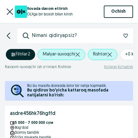
Ilovada davom ettirish
Ochish
OLXga bir bosish bilan kirish
Nimani qidiryapsiz?
Filtrlar
·
2
Malyar-suvoqchi
Rishton
+0 km
Rassom-suvoqchi ish o'rinlari Rishton
Ko‘proq Ko‘rsatish
Biz bu masofa doirasida biror bir natija topmadik.
Bu qidiruv bo’yicha kattaroq masofada
natijalarni ko’rish:
asdre456hk76hgffd
5 000 - 7 000 000 сум
Bogʻdod
Doimiy bandlik
To‘liq stavkada bandlik