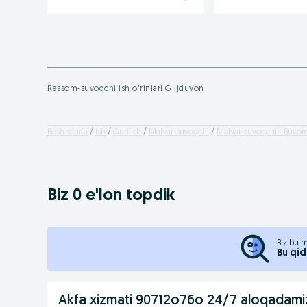
Rassom-suvoqchi ish o'rinlari G'ijduvon
Bosh sahifa
Ish
Qurilish
Malyar-suvoqchi
Malyar-suvoqchi - Buxoro
Biz 0 e'lon topdik
Biz bu m
Bu qid
Akfa xizmati 90712o76o 24/7 aloqadami