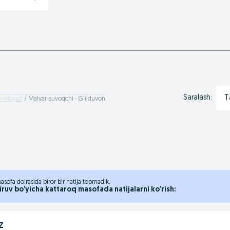
T
Saralash:
 viloyati
Malyar-suvoqchi - G'ijduvon
asofa doirasida biror bir natija topmadik.
iruv bo’yicha kattaroq masofada natijalarni ko’rish:
z