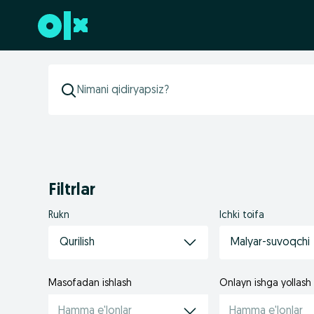
Futerga oʻtish
Filtrlar
Rukn
Ichki toifa
Qurilish
Malyar-suvoqchi
Masofadan ishlash
Onlayn ishga yollash
Hamma e'lonlar
Hamma e'lonlar