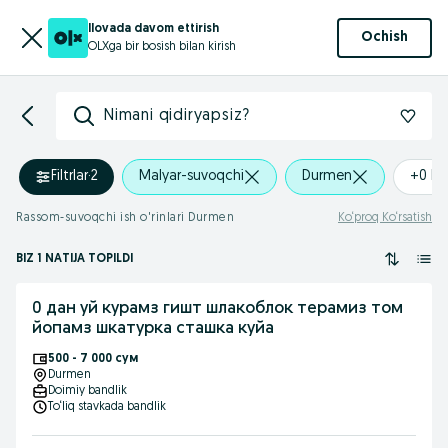
Ilovada davom ettirish
Ochish
OLXga bir bosish bilan kirish
Nimani qidiryapsiz?
Filtrlar
·
2
Malyar-suvoqchi
Durmen
+0 k
Rassom-suvoqchi ish o'rinlari Durmen
Ko‘proq Ko‘rsatish
BIZ 1 NATIJA TOPILDI
0 дан уй курамз гишт шлакоблок терамиз том
йопамз шкатурка сташка куйа
500 - 7 000 сум
Durmen
Doimiy bandlik
To‘liq stavkada bandlik