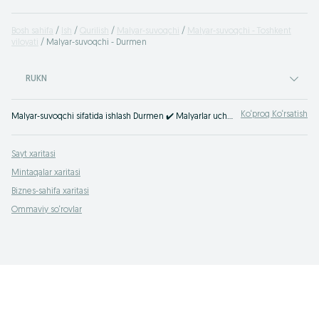
Bosh sahifa
Ish
Qurilish
Malyar-suvoqchi
Malyar-suvoqchi - Toshkent
viloyati
Malyar-suvoqchi - Durmen
RUKN
Ko‘proq Ko‘rsatish
Malyar-suvoqchi sifatida ishlash Durmen ✔️️️ Malyarlar uchun bo'sh ish o'rinlarining keng tanlovi ⭐ Qurilish sohasidagi eng yaxshi ish takliflari ⮞⮞ OLX.uz
Sayt xaritasi
Mintaqalar xaritasi
Biznes-sahifa xaritasi
Ommaviy so‘rovlar