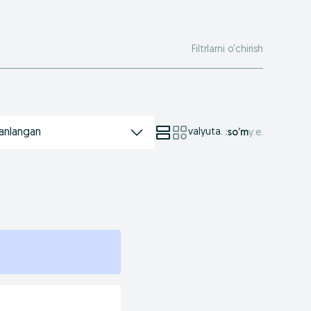
Filtrlarni o’chirish
anlangan
valyuta.
:
so’m
у.е.