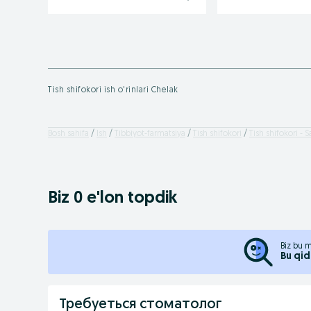
Tish shifokori ish o'rinlari Chelak
Bosh sahifa
Ish
Tibbiyot-farmatsiya
Tish shifokori
Tish shifokori - 
Biz 0 e'lon topdik
Biz bu m
Bu qid
Требуеться стоматолог