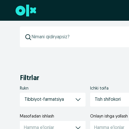
Futerga oʻtish
Filtrlar
Rukn
Ichki toifa
Tibbiyot-farmatsiya
Tish shifokori
Masofadan ishlash
Onlayn ishga yollash
Hamma e'lonlar
Hamma e'lonlar