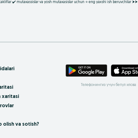
akliflar ✔️️️ mutaxassislar va yosh mutaxasislar uchun ⭐ eng yaxshi ish beruvchilar ⮞
idalari
Телефонингиз учун бепул илова
ritasi
 xaritasi
rovlar
 olish va sotish?