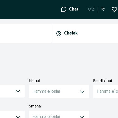
Chat
O'Z
РУ
Ish turi
Bandlik turi
Hamma e'lonlar
Hamma e'lo
Smena
Hamma e'lonlar