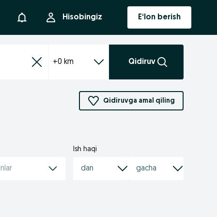
Bildirishnoma
Hisobingiz
E‘lon berish
+0 km
Qidiruv
Qidiruvga amal qiling
Ish haqi
nlar