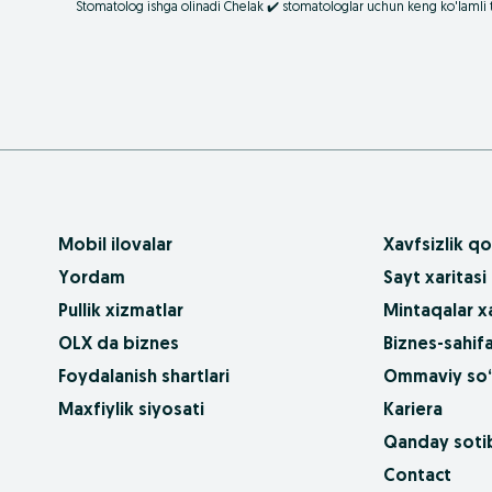
Stomatolog ishga olinadi Chelak ✔️️️ stomatologlar uchun keng ko'lamli t
Mobil ilovalar
Xavfsizlik qo
Yordam
Sayt xaritasi
Pullik xizmatlar
Mintaqalar xa
OLX da biznes
Biznes-sahifa
Foydalanish shartlari
Ommaviy so‘
Maxfiylik siyosati
Kariera
Qanday sotib
Contact