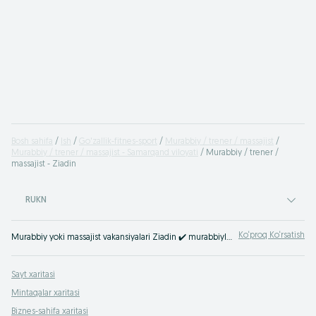
Bosh sahifa
Ish
Go'zallik-fitnes-sport
Murabbiy / trener / massajist
Murabbiy / trener / massajist - Samarqand viloyati
Murabbiy / trener /
massajist - Ziadin
RUKN
Ko‘proq Ko‘rsatish
Murabbiy yoki massajist vakansiyalari Ziadin ✔️️️ murabbiylar va massajistlarning ko'plab vakansiyalari ✔️️ fitness klubida ✔️️️ tajriba talab qilinmaydi ✔️️️ tajribali ⭐ eng yaxshi ish toping ⮞⮞ OLX.uz
Sayt xaritasi
Mintaqalar xaritasi
Biznes-sahifa xaritasi