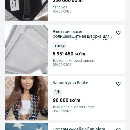
250 000 so’m
Yangiyo'l
05/08/2026
Электрическая
солнцезащитная шторка для
панорамной крыши Tesla MY
Yangi
5 951 450 so’m
Toshkent, Mirobod tumani
05/08/2026
Barbie кукла Барби
F/b
90 000 so’m
Toshkent, Chilonzor tumani
05/08/2026
Продам очки Ray-Ban Meta