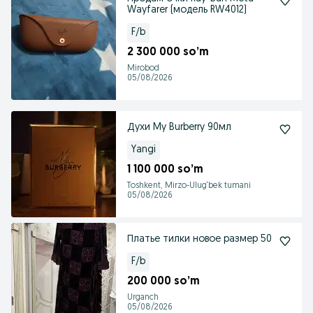
Wayfarer (модель RW4012)
F/b
2 300 000 so’m
Mirobod
05/08/2026
Духи My Burberry 90мл
Yangi
1 100 000 so’m
Toshkent, Mirzo-Ulug‘bek tumani
05/08/2026
Платье тилки новое размер 50
F/b
200 000 so’m
Urganch
05/08/2026