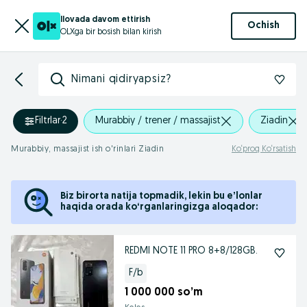
Ilovada davom ettirish
Ochish
OLXga bir bosish bilan kirish
Nimani qidiryapsiz?
Filtrlar
·
2
Murabbiy / trener / massajist
Ziadin
Murabbiy, massajist ish o'rinlari Ziadin
Ko‘proq Ko‘rsatish
Biz birorta natija topmadik, lekin bu eʼlonlar
haqida orada koʻrganlaringizga aloqador:
REDMI NOTE 11 PRO 8+8/128GB.
F/b
1 000 000 so’m