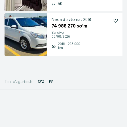
50
Nexia 3 avtomat 2018
74 988 270 so’m
Yangiyo'l
05/08/2026
2018 - 225 000
km
O'Z
РУ
Tilni o'zgartirish: