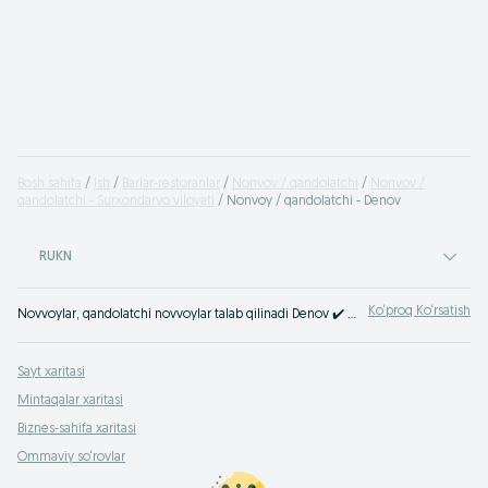
Bosh sahifa
Ish
Barlar-restoranlar
Nonvoy / qandolatchi
Nonvoy /
qandolatchi - Surxondaryo viloyati
Nonvoy / qandolatchi - Denov
RUKN
Ko‘proq Ko‘rsatish
Novvoylar, qandolatchi novvoylar talab qilinadi Denov ✔️️️ keng ko'lamli takliflar ✔️️️ doimiy va mavsumiy ish ⭐ eng yaxshi ish beruvchilar ⮞⮞ OLX.uz
Sayt xaritasi
Mintaqalar xaritasi
Biznes-sahifa xaritasi
Ommaviy so‘rovlar