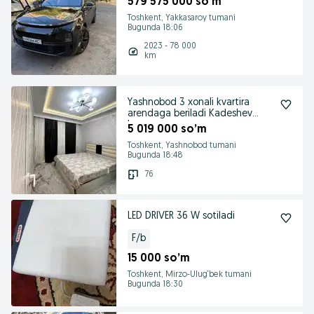
579 575 000 so’m
Toshkent, Yakkasaroy tumani
Bugunda 18:06
2023 - 78 000
km
Yashnobod 3 xonali kvartira
arendaga beriladi Kadeshev
bozor
5 019 000 so’m
Toshkent, Yashnobod tumani
Bugunda 18:48
76
LED DRIVER 36 W sotiladi
F/b
15 000 so’m
Toshkent, Mirzo-Ulug‘bek tumani
Bugunda 18:30