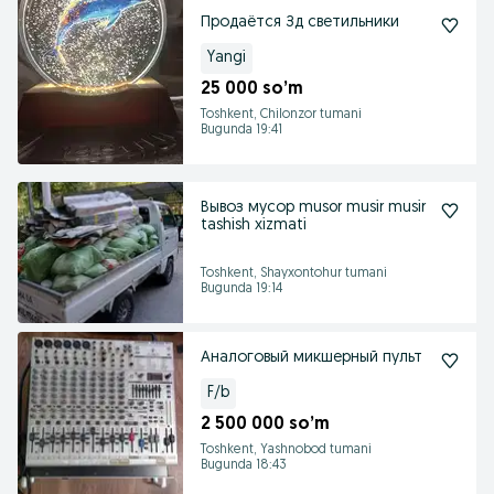
Продаётся Зд светильники
Yangi
25 000 so’m
Toshkent, Chilonzor tumani
Bugunda 19:41
Вывоз мусор musor musir musir
tashish xizmati
Toshkent, Shayxontohur tumani
Bugunda 19:14
Аналоговый микшерный пульт
F/b
2 500 000 so’m
Toshkent, Yashnobod tumani
Bugunda 18:43