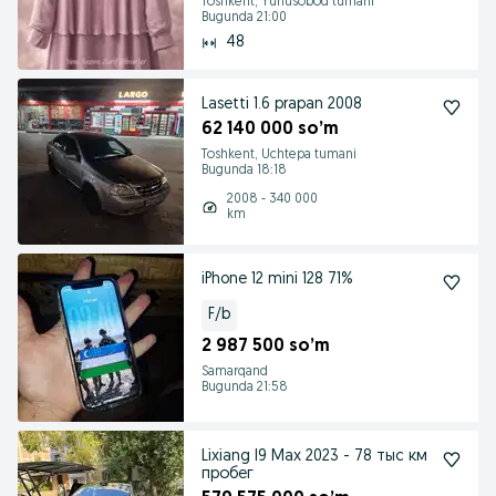
Toshkent, Yunusobod tumani
Bugunda 21:00
48
Lasetti 1.6 prapan 2008
62 140 000 so’m
Toshkent, Uchtepa tumani
Bugunda 18:18
2008 - 340 000
km
iPhone 12 mini 128 71%
F/b
2 987 500 so’m
Samarqand
Bugunda 21:58
Lixiang l9 Max 2023 - 78 тыс км
пробег