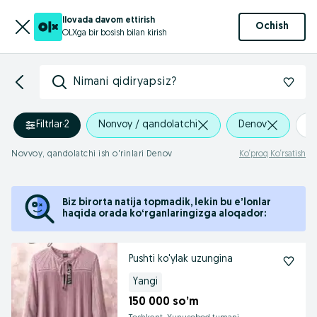
Ilovada davom ettirish
Ochish
OLXga bir bosish bilan kirish
Nimani qidiryapsiz?
Filtrlar
·
2
Nonvoy / qandolatchi
Denov
+
Novvoy, qandolatchi ish o'rinlari Denov
Ko‘proq Ko‘rsatish
Biz birorta natija topmadik, lekin bu eʼlonlar
haqida orada koʻrganlaringizga aloqador:
Pushti ko'ylak uzungina
Yangi
150 000 so’m