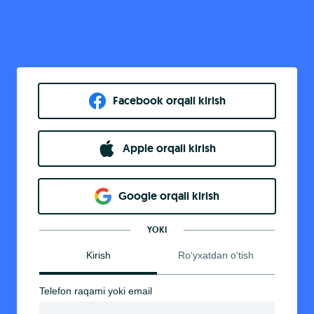
Facebook orqali kirish​
Apple orqali kirish
Goo​g​le orqali kirish
YOKI
Kirish
Ro‘yxatdan o‘tish
Telefon raqami yoki email