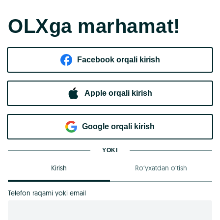
OLXga marhamat!
Facebook orqali kirish​
Apple orqali kirish
Goo​g​le orqali kirish
YOKI
Kirish
Ro‘yxatdan o‘tish
Telefon raqami yoki email