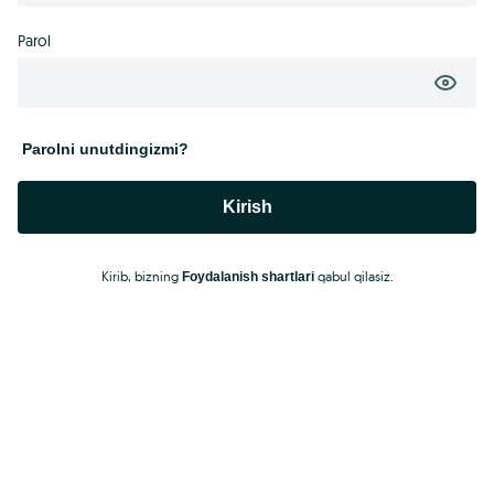
Parol
Parolni unutdingizmi?
Kirish
Kirib, bizning
qabul qilasiz.
Foydalanish shartlari