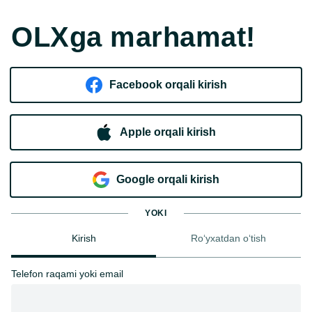
OLXga marhamat!
Facebook orqali kirish​
Apple orqali kirish
Goo​g​le orqali kirish
YOKI
Kirish
Ro‘yxatdan o‘tish
Telefon raqami yoki email