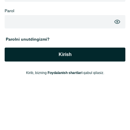
Parol
Parolni unutdingizmi?
Kirish
Kirib, bizning
Foydalanish shartlari
qabul qilasiz.